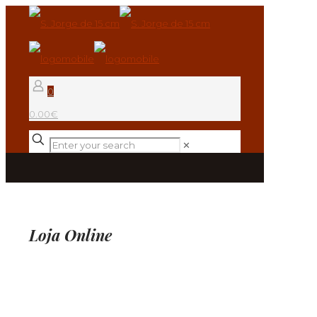
0
0.00€
✕
Loja Online