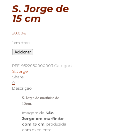
S. Jorge de
15 cm
20.00
€
1 em stock
Quantidade
Adicionar
de
S.
REF:
9522050000003
Categoria:
Jorge
S. Jorge
de
Share
15
0
cm
Descrição
S. Jorge de marfinite de
15cm.
Imagem de
São
Jorge em marfinite
com 15 cm
, produzida
com excelente