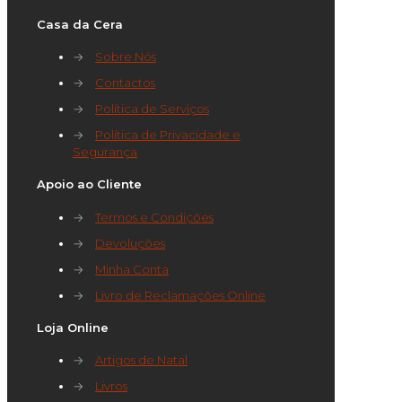
Casa da Cera
→
Sobre Nós
→
Contactos
→
Política de Serviços
→
Política de Privacidade e
Segurança
Apoio ao Cliente
→
Termos e Condições
→
Devoluções
→
Minha Conta
→
Livro de Reclamações Online
Loja Online
→
Artigos de Natal
→
Livros