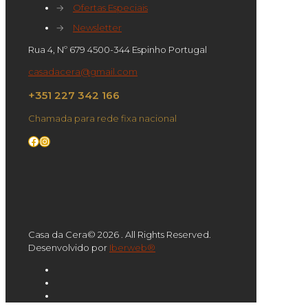
→
Ofertas Especiais
→
Newsletter
Rua 4, Nº 679 4500-344 Espinho Portugal
casadacera@gmail.com
+351 227 342 166
Chamada para rede fixa nacional
Facebook
Instagram
Casa da Cera© 2026 . All Rights Reserved.
Desenvolvido por
Iberweb®