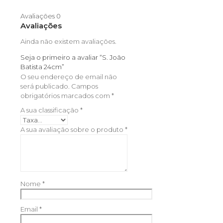
Avaliações
0
Avaliações
Ainda não existem avaliações.
Seja o primeiro a avaliar “S. João
Batista 24cm”
O seu endereço de email não
será publicado.
Campos
obrigatórios marcados com
*
A sua classificação
*
A sua avaliação sobre o produto
*
Nome
*
Email
*