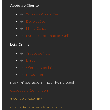
Apoio ao Cliente
→
Termos e Condições
→
Devoluções
→
Minha Conta
→
Livro de Reclamações Online
Loja Online
→
Artigos de Natal
→
Livros
→
Ofertas Especiais
→
Newsletter
Rua 4, Nº 679 4500-344 Espinho Portugal
casadacera@gmail.com
+351 227 342 166
Chamada para rede fixa nacional