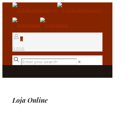
0
0.00€
✕
Loja Online