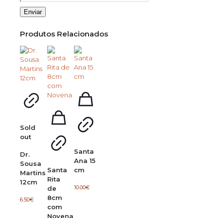
Produtos Relacionados
Sold
out
Santa
Dr.
Ana 15
Sousa
Santa
cm
Martins
Rita
12cm
10.00
€
de
8cm
6.50
€
com
Novena