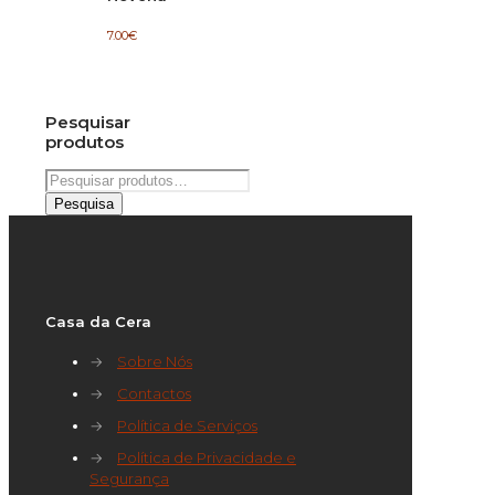
7.00
€
Pesquisar
produtos
Pesquisar
por:
Pesquisa
Casa da Cera
→
Sobre Nós
→
Contactos
→
Política de Serviços
→
Política de Privacidade e
Segurança