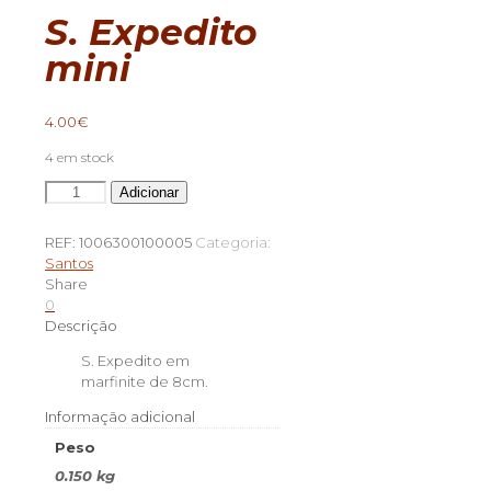
S. Expedito
mini
4.00
€
4 em stock
Quantidade
Adicionar
de
S.
REF:
1006300100005
Categoria:
Expedito
Santos
mini
Share
0
Descrição
S. Expedito em
marfinite de 8cm.
Informação adicional
Peso
0.150 kg