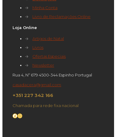
→
Minha Conta
→
Livro de Reclamações Online
Loja Online
→
Artigos de Natal
→
Livros
→
Ofertas Especiais
→
Newsletter
Rua 4, Nº 679 4500-344 Espinho Portugal
casadacera@gmail.com
+351 227 342 166
Chamada para rede fixa nacional
Facebook
Instagram