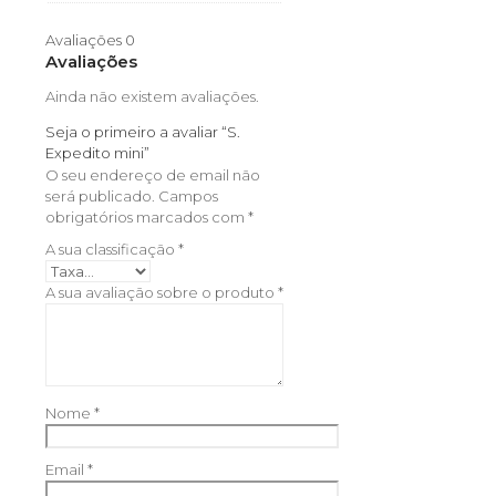
Avaliações
0
Avaliações
Ainda não existem avaliações.
Seja o primeiro a avaliar “S.
Expedito mini”
O seu endereço de email não
será publicado.
Campos
obrigatórios marcados com
*
A sua classificação
*
A sua avaliação sobre o produto
*
Nome
*
Email
*