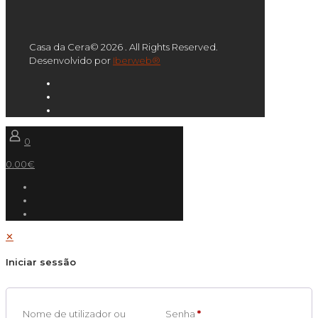
Casa da Cera© 2026 . All Rights Reserved.
Desenvolvido por
Iberweb®
0
0.00€
✕
Iniciar sessão
Nome de utilizador ou
Senha
*