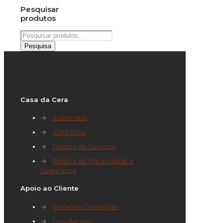
Pesquisar
produtos
Pesquisar
por:
Pesquisa
Casa da Cera
→
Sobre Nós
→
Contactos
→
Política de Serviços
→
Política de Privacidade e
Segurança
Apoio ao Cliente
→
Termos e Condições
→
Devoluções