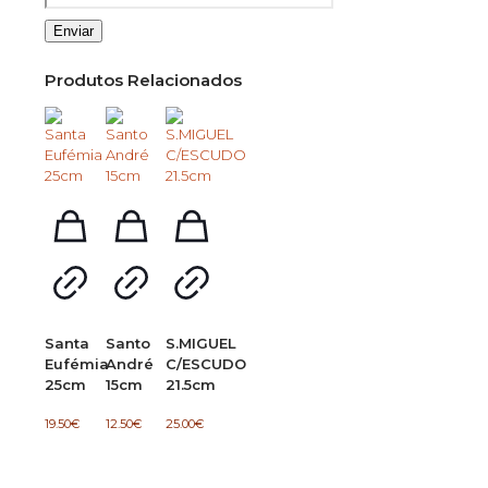
Produtos Relacionados
Santa
Santo
S.MIGUEL
Eufémia
André
C/ESCUDO
25cm
15cm
21.5cm
19.50
€
12.50
€
25.00
€