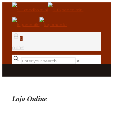
0
0.00€
✕
Loja Online