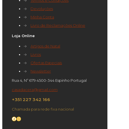
→
Termos e Condições
→
Devoluções
→
Minha Conta
→
Livro de Reclamações Online
Loja Online
→
Artigos de Natal
→
Livros
→
Ofertas Especiais
→
Newsletter
Rua 4, Nº 679 4500-344 Espinho Portugal
casadacera@gmail.com
+351 227 342 166
Chamada para rede fixa nacional
Facebook
Instagram