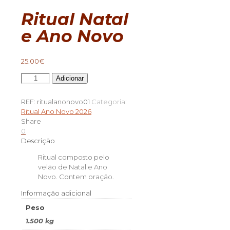
Ritual Natal
e Ano Novo
25.00
€
Quantidade
Adicionar
de
Ritual
REF:
ritualanonovo01
Categoria:
Natal
Ritual Ano Novo 2026
e
Share
Ano
0
Novo
Descrição
Ritual composto pelo
velão de Natal e Ano
Novo. Contem oração.
Informação adicional
Peso
1.500 kg