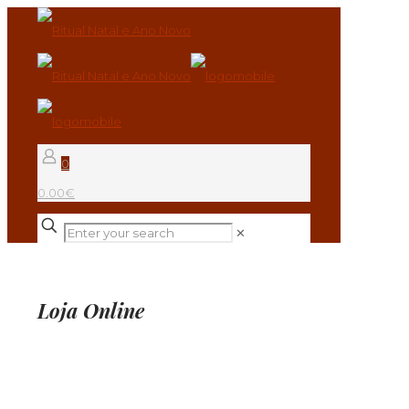
0
0.00€
✕
Loja Online