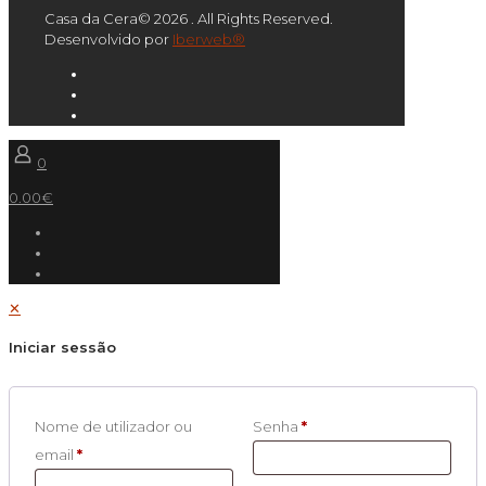
Casa da Cera© 2026 . All Rights Reserved.
Desenvolvido por
Iberweb®
0
0.00€
✕
Iniciar sessão
Nome de utilizador ou
Senha
*
email
*