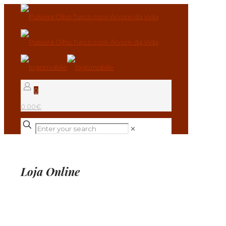
0
0.00€
✕
Loja Online