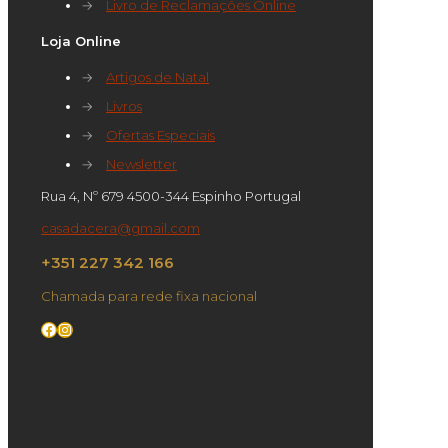
→
Livro de Reclamações Online
Loja Online
→
Artigos de Natal
→
Livros
→
Ofertas Especiais
→
Newsletter
Rua 4, Nº 679 4500-344 Espinho Portugal
casadacera@gmail.com
+351 227 342 166
Chamada para rede fixa nacional
Facebook
Instagram