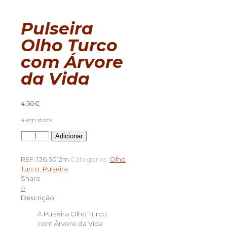
Pulseira
Olho Turco
com Árvore
da Vida
4.50
€
4 em stock
Quantidade
Adicionar
de
Pulseira
REF:
136.3012m
Categorias:
Olho
Olho
Turco
,
Pulseira
Turco
Share
com
0
Árvore
Descrição
da
Vida
A Pulseira Olho Turco
com Árvore da Vida