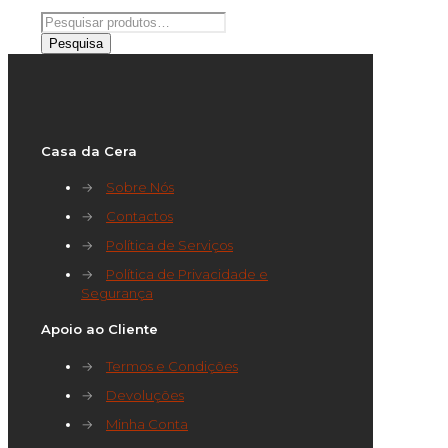
Pesquisar
por:
Pesquisa
Casa da Cera
→
Sobre Nós
→
Contactos
→
Política de Serviços
→
Política de Privacidade e
Segurança
Apoio ao Cliente
→
Termos e Condições
→
Devoluções
→
Minha Conta