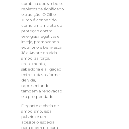
combina dois símbolos
repletos de significado
e tradição. O Olho
Turco é conhecido
como um amuleto de
proteção contra
energias negativas e
inveja, promovendo
equilíbrio e bem-estar.
Já a Árvore da Vida
simboliza força,
crescimento,
sabedoria e a ligação
entre todas as formas
de vida,
representando
também a renovação
e a prosperidade.
Elegante e cheia de
simbolismo, esta
pulseira é um
acessório especial
para quem procura