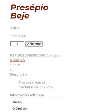
Presépio
Beje
2.00
€
2 em stock
Quantidade
Adicionar
de
Presépio
REF:
9086016000006
Categoria:
Beje
Presépio
Share
0
Descrição
Presépio beje em
marfinite de 3×3.5cm.
Informação adicional
Peso
0.080 kg