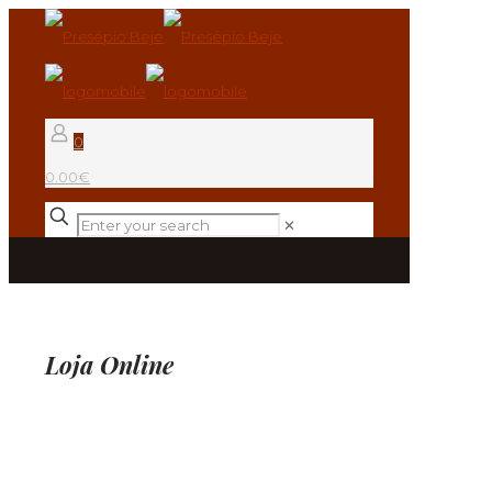
0
0.00€
✕
Loja Online