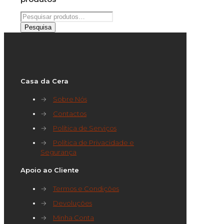
Pesquisar
por:
Pesquisa
Casa da Cera
→
Sobre Nós
→
Contactos
→
Política de Serviços
→
Política de Privacidade e
Segurança
Apoio ao Cliente
→
Termos e Condições
→
Devoluções
→
Minha Conta