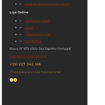
→
Livro de Reclamações Online
Loja Online
→
Artigos de Natal
→
Livros
→
Ofertas Especiais
→
Newsletter
Rua 4, Nº 679 4500-344 Espinho Portugal
casadacera@gmail.com
+351 227 342 166
Chamada para rede fixa nacional
Facebook
Instagram