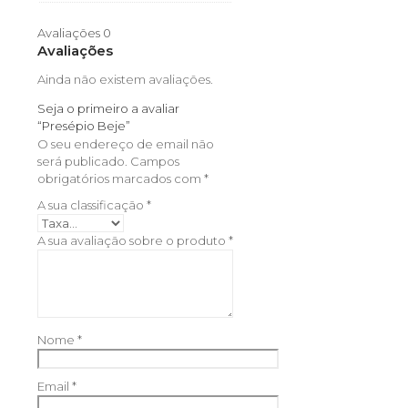
Avaliações
0
Avaliações
Ainda não existem avaliações.
Seja o primeiro a avaliar
“Presépio Beje”
O seu endereço de email não
será publicado.
Campos
obrigatórios marcados com
*
A sua classificação
*
A sua avaliação sobre o produto
*
Nome
*
Email
*