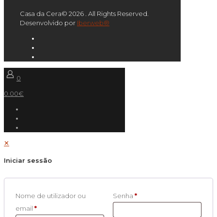
Casa da Cera© 2026 . All Rights Reserved.
Desenvolvido por
Iberweb®
0
0.00€
✕
Iniciar sessão
Nome de utilizador ou
Senha
*
email
*