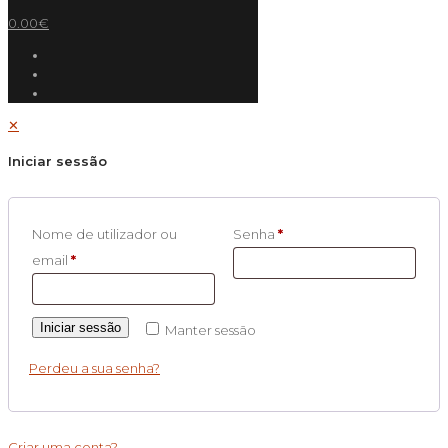
0.00€
✕
Iniciar sessão
Nome de utilizador ou
Senha
*
email
*
Iniciar sessão
Manter sessão
Perdeu a sua senha?
Criar uma conta?