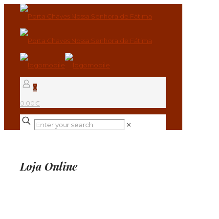
0
0.00€
✕
Loja Online