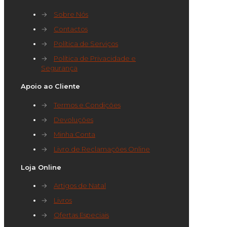
→
Sobre Nós
→
Contactos
→
Política de Serviços
→
Política de Privacidade e
Segurança
Apoio ao Cliente
→
Termos e Condições
→
Devoluções
→
Minha Conta
→
Livro de Reclamações Online
Loja Online
→
Artigos de Natal
→
Livros
→
Ofertas Especiais