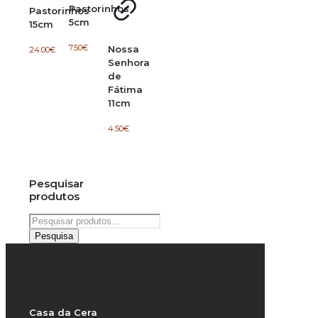
Pastorinhos
Pastorinhos
5cm
15cm
7.50
€
Nossa
24.00
€
Senhora
de
Fátima
11cm
4.50
€
Pesquisar
produtos
Pesquisar
por:
Pesquisa
Casa da Cera