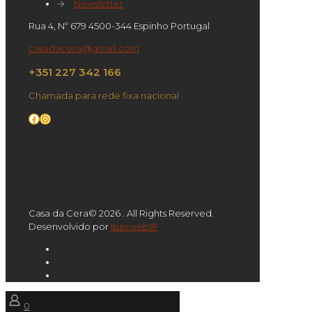
→
Newsletter
Rua 4, Nº 679 4500-344 Espinho Portugal
casadacera@gmail.com
+351 227 342 166
Chamada para rede fixa nacional
Facebook
Instagram
Casa da Cera© 2026 . All Rights Reserved.
Desenvolvido por
Iberweb®
0