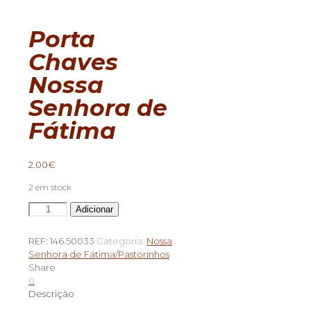
Porta
Chaves
Nossa
Senhora de
Fátima
2.00
€
2 em stock
Quantidade
Adicionar
de
Porta
REF:
146.50033
Categoria:
Nossa
Chaves
Senhora de Fátima/Pastorinhos
Nossa
Share
Senhora
0
de
Descrição
Fátima