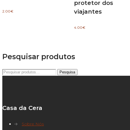
protetor dos
viajantes
2.00
€
4.00
€
Pesquisar produtos
Pesquisar
Pesquisa
por:
Casa da Cera
→
Sobre Nós