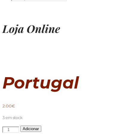
Loja Online
Portugal
2.00
€
3 em stock
Quantidade
Adicionar