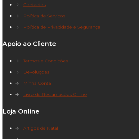
→
Contactos
→
Política de Serviços
→
Política de Privacidade e Segurança
Apoio ao Cliente
→
Termos e Condições
→
Devoluções
→
Minha Conta
→
Livro de Reclamações Online
Loja Online
→
Artigos de Natal