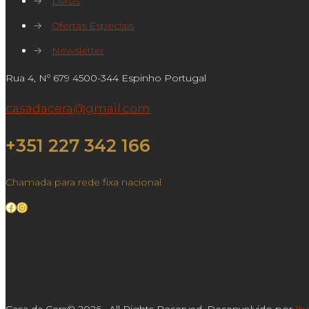
→
Livros
→
Ofertas Especiais
→
Newsletter
Rua 4, Nº 679 4500-344 Espinho Portugal
casadacera@gmail.com
+351 227 342 166
Chamada para rede fixa nacional
Facebook
Instagram