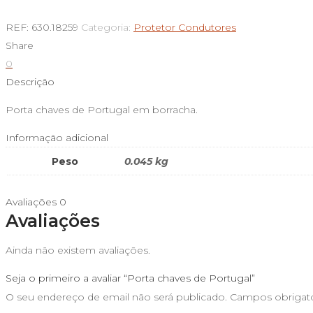
de
Porta
REF:
630.18259
Categoria:
Protetor Condutores
chaves
Share
de
0
Portugal
Descrição
Porta chaves de Portugal em borracha.
Informação adicional
Peso
0.045 kg
Avaliações
0
Avaliações
Ainda não existem avaliações.
Seja o primeiro a avaliar “Porta chaves de Portugal”
O seu endereço de email não será publicado.
Campos obrigat