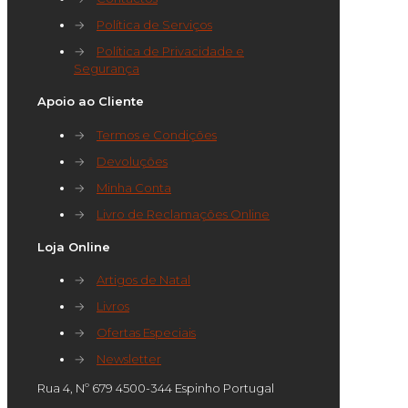
→
Política de Serviços
→
Política de Privacidade e
Segurança
Apoio ao Cliente
→
Termos e Condições
→
Devoluções
→
Minha Conta
→
Livro de Reclamações Online
Loja Online
→
Artigos de Natal
→
Livros
→
Ofertas Especiais
→
Newsletter
Rua 4, Nº 679 4500-344 Espinho Portugal