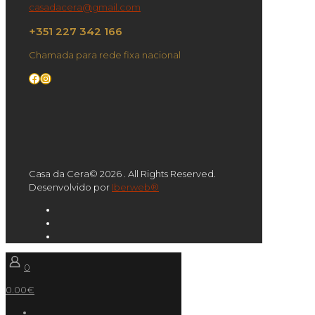
casadacera@gmail.com
+351 227 342 166
Chamada para rede fixa nacional
Facebook
Instagram
Casa da Cera© 2026 . All Rights Reserved.
Desenvolvido por
Iberweb®
0
0.00€