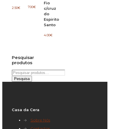
Fio
7.00
€
2.50
€
c/cruz
do
Espirito
Santo
4.00
€
Pesquisar
produtos
Pesquisar
por:
Pesquisa
Casa da Cera
→
Sobre Nós
→
Contactos