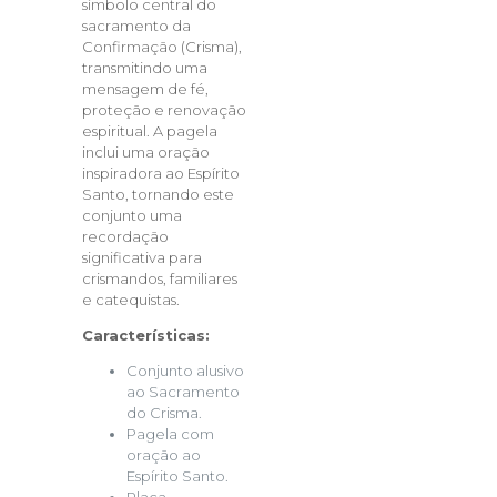
símbolo central do
sacramento da
Confirmação (Crisma),
transmitindo uma
mensagem de fé,
proteção e renovação
espiritual. A pagela
inclui uma oração
inspiradora ao Espírito
Santo, tornando este
conjunto uma
recordação
significativa para
crismandos, familiares
e catequistas.
Características:
Conjunto alusivo
ao Sacramento
do Crisma.
Pagela com
oração ao
Espírito Santo.
Placa