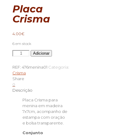
Placa
Crisma
4.00
€
6 em stock
Quantidade
Adicionar
de
Placa
REF:
476menina01
Categoria:
Crisma
Crisma
Share
0
Descrição
Placa Crisma para
menina em madeira
7x7cm, acompanho de
estampa com oração
e bolsa transparente.
Conjunto