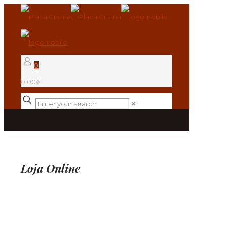
0
0.00€
✕
Loja Online