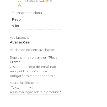
caminhada cristã.
Informação adicional
Peso
4 kg
Avaliações
0
Avaliações
Ainda não existem avaliações.
Seja o primeiro a avaliar “Placa
Crisma”
O seu endereço de email não
será publicado.
Campos
obrigatórios marcados com
*
A sua classificação
*
A sua avaliação sobre o produto
*