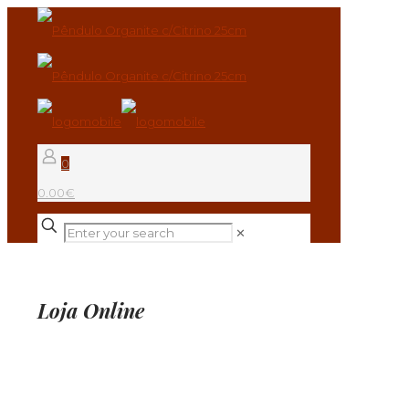
0
0.00€
✕
Loja Online