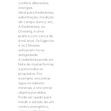
confere diferentes
energias.
Ideal para Radiestesia,
adivinhação, medição
de campo áurico, etc…
A Radiestesia, ou
Dowsing, é uma
prática com cerca de
6 mil anos. Os Egípcios
e os Chineses
utilizavam-na na
antiguidade.
A radiestesia pode ser
feita de muitas formas,
e para todos os
propósitos. Por
exemplo, encontrar
água no subsolo,
minerais, e encontrar
objetos perdidos.
Pode ser usado para
medir o estado de um
centro energético,