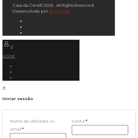
Casa da Cera© 2026 . All Rights Reserved.
Desenvolvido por
Iberweb®
0
0.00€
✕
Iniciar sessão
Nome de utilizador ou
Senha
*
email
*