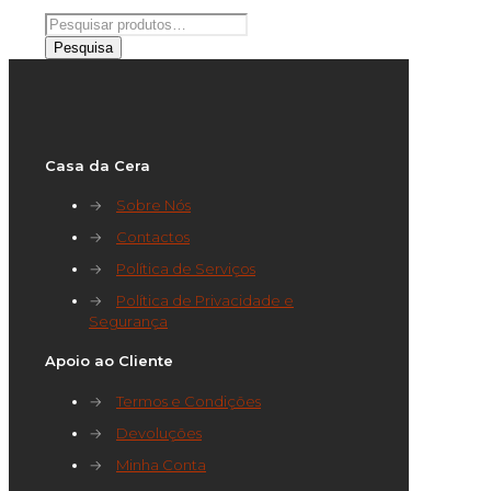
Pesquisar
por:
Pesquisa
Casa da Cera
→
Sobre Nós
→
Contactos
→
Política de Serviços
→
Política de Privacidade e
Segurança
Apoio ao Cliente
→
Termos e Condições
→
Devoluções
→
Minha Conta