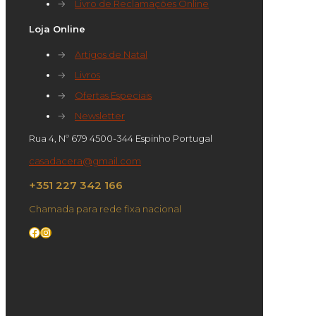
→
Livro de Reclamações Online
Loja Online
→
Artigos de Natal
→
Livros
→
Ofertas Especiais
→
Newsletter
Rua 4, Nº 679 4500-344 Espinho Portugal
casadacera@gmail.com
+351 227 342 166
Chamada para rede fixa nacional
Facebook
Instagram