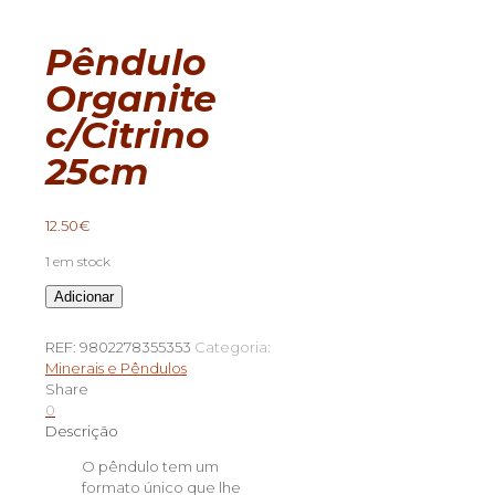
Pêndulo
Organite
c/Citrino
25cm
12.50
€
1 em stock
Quantidade
Adicionar
de
Pêndulo
REF:
9802278355353
Categoria:
Organite
Minerais e Pêndulos
c/Citrino
Share
25cm
0
Descrição
O pêndulo tem um
formato único que lhe