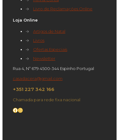
→
Livro de Reclamações Online
Loja Online
→
Artigos de Natal
→
Livros
→
Ofertas Especiais
→
Newsletter
Rua 4, Nº 679 4500-344 Espinho Portugal
casadacera@gmail.com
+351 227 342 166
Chamada para rede fixa nacional
Facebook
Instagram