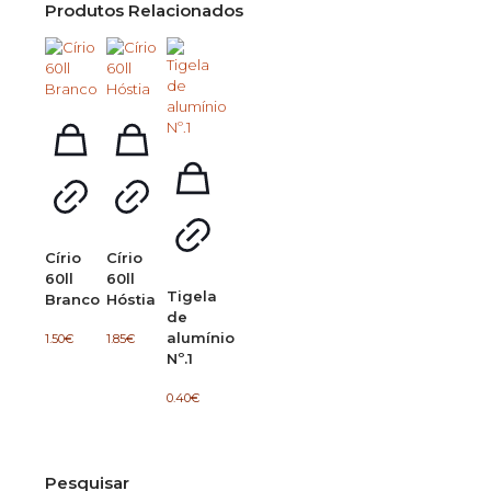
Produtos Relacionados
Círio
Círio
60ll
60ll
Tigela
Branco
Hóstia
de
alumínio
1.50
€
1.85
€
Nº.1
0.40
€
Pesquisar