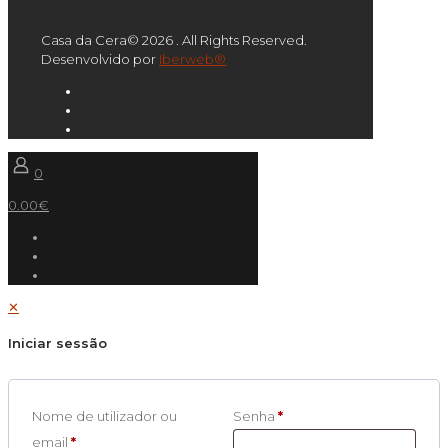
Casa da Cera© 2026 . All Rights Reserved.
Desenvolvido por
Iberweb®
0
0.00€
✕
Iniciar sessão
Nome de utilizador ou
Senha
*
email
*