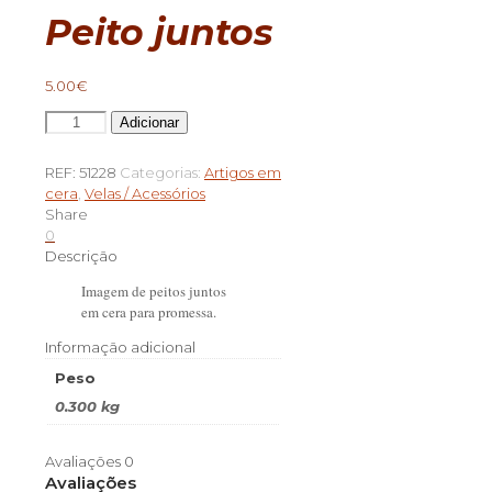
Peito juntos
5.00
€
Quantidade
Adicionar
de
Peito
REF:
51228
Categorias:
Artigos em
juntos
cera
,
Velas / Acessórios
Share
0
Descrição
Imagem de peitos juntos
em cera para promessa.
Informação adicional
Peso
0.300 kg
Avaliações
0
Avaliações