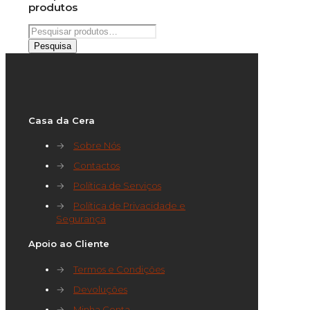
produtos
Pesquisar
por:
Pesquisa
Casa da Cera
→
Sobre Nós
→
Contactos
→
Política de Serviços
→
Política de Privacidade e
Segurança
Apoio ao Cliente
→
Termos e Condições
→
Devoluções
→
Minha Conta