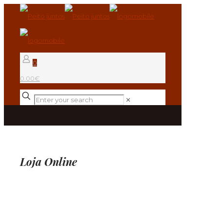
0
0.00€
✕
Loja Online