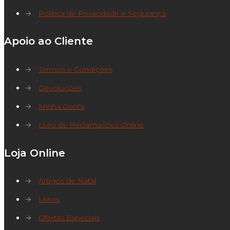
→
Política de Privacidade e Segurança
Apoio ao Cliente
→
Termos e Condições
→
Devoluções
→
Minha Conta
→
Livro de Reclamações Online
Loja Online
→
Artigos de Natal
→
Livros
→
Ofertas Especiais