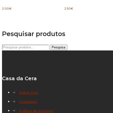
2.00
€
2.50
€
Pesquisar produtos
Pesquisar
Pesquisa
por:
Casa da Cera
→
Sobre Nós
→
Contactos
→
Política de Serviços