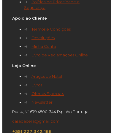
→
Política de Privacidade e
Segurança
Apoio ao Cliente
→
Termos e Condições
→
Devoluções
→
Minha Conta
→
Livro de Reclamações Online
Loja Online
→
Artigos de Natal
→
Livros
→
Ofertas Especiais
→
Newsletter
Rua 4, Nº 679 4500-344 Espinho Portugal
casadacera@gmail.com
+351 227 342 166