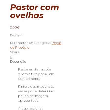
Pastor com
ovelhas
2.00
€
Esgotado
REF:
pastor-06
Categoria:
Peças
de Presépio
Share
0
Descrição
Pastor em terra cota
9.5cm altura por 4.5cm
comprimento
Pintura das imagens ás
vezes pode deferir um
pouco da imagem
apresentada.
Artigo nacional.