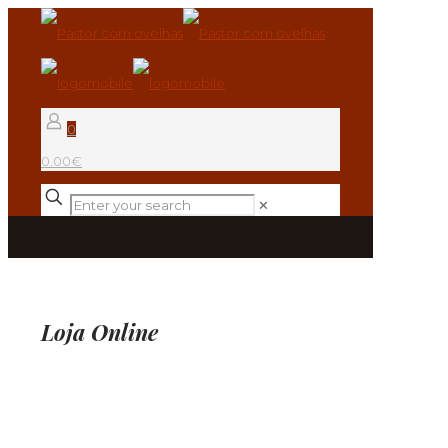
0
0.00€
✕
Loja Online