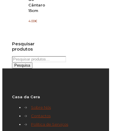
Cântaro
15cm
4.00
€
Pesquisar
produtos
Pesquisar
por:
Pesquisa
Casa da Cera
→
Sobre Nós
→
Contactos
→
Política de Serviços