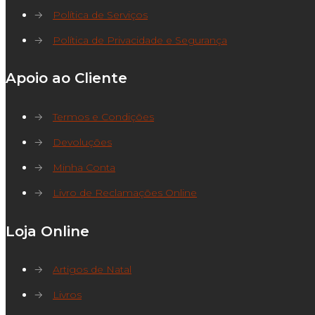
→
Política de Serviços
→
Política de Privacidade e Segurança
Apoio ao Cliente
→
Termos e Condições
→
Devoluções
→
Minha Conta
→
Livro de Reclamações Online
Loja Online
→
Artigos de Natal
→
Livros