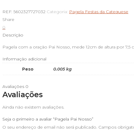
de
Pagela
REF:
5602327727032
Categoria:
Pagela Festas da Catequese
Pai
Share
Nosso
0
Descrição
Pagela com a oração Pai Nosso, mede 12cm de altura por 7,5
Informação adicional
Peso
0.005 kg
Avaliações
0
Avaliações
Ainda não existem avaliações.
Seja o primeiro a avaliar “Pagela Pai Nosso”
O seu endereço de email não será publicado.
Campos obrigat