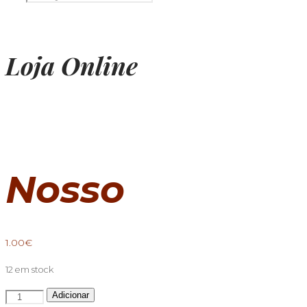
Loja Online
Nosso
1.00
€
12 em stock
Quantidade
Adicionar