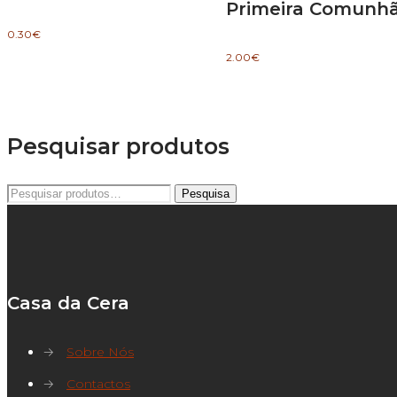
Primeira Comunh
0.30
€
2.00
€
Pesquisar produtos
Pesquisar
Pesquisa
por:
Casa da Cera
→
Sobre Nós
→
Contactos