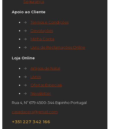
Segurança
Apoio ao Cliente
→
Termos e Condições
→
Devoluções
→
Minha Conta
→
Livro de Reclamações Online
Loja Online
→
Artigos de Natal
→
Livros
→
Ofertas Especiais
→
Newsletter
Rua 4, Nº 679 4500-344 Espinho Portugal
casadacera@gmail.com
+351 227 342 166