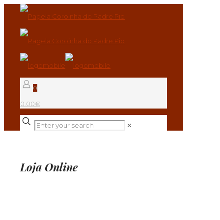
0
0.00€
✕
Loja Online