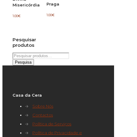
Praga
Misericórdia
1.00
€
1.00
€
Pesquisar
produtos
Pesquisar
por:
Pesquisa
Casa da Cera
→
Sobre Nós
→
Contactos
→
Política de Serviços
→
Política de Privacidade e