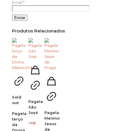
Email
*
Produtos Relacionados
Sold
Pagela
out
São
José
Pagela
Pagela
Menino
terço
1.00
€
Jesus
da
de
Divina