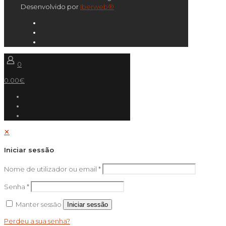
Desenvolvido por
Iberweb®
0
0.00€
✕
Iniciar sessão
Nome de utilizador ou email
*
Senha
*
Manter sessão
Iniciar sessão
Perdeu a sua senha?