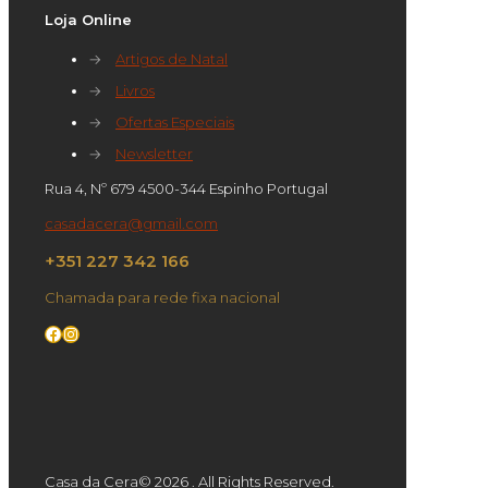
Loja Online
→
Artigos de Natal
→
Livros
→
Ofertas Especiais
→
Newsletter
Rua 4, Nº 679 4500-344 Espinho Portugal
casadacera@gmail.com
+351 227 342 166
Chamada para rede fixa nacional
Facebook
Instagram
Casa da Cera© 2026 . All Rights Reserved.