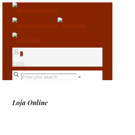
0
0.00€
✕
Loja Online