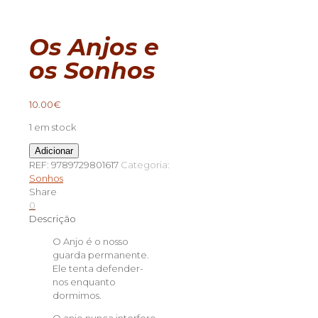
Os Anjos e
os Sonhos
10.00
€
1 em stock
Quantidade
Adicionar
de
REF:
9789729801617
Categoria:
Os
Sonhos
Anjos
Share
e
0
os
Descrição
Sonhos
O Anjo é o nosso
guarda permanente.
Ele tenta defender-
nos enquanto
dormimos.
O anjo nunca interfere