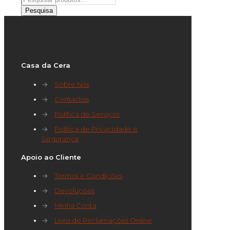
por:
Pesquisa
Casa da Cera
→
Sobre Nós
→
Contactos
→
Política de Serviços
→
Política de Privacidade e
Segurança
Apoio ao Cliente
→
Termos e Condições
→
Devoluções
→
Minha Conta
→
Livro de Reclamações Online