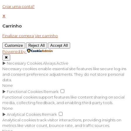
Criar uma conta?
✕
Carrinho
Finalizar compra
Ver carrinho
Customize
Reject All
Accept All
Powered by
✖
►
Necessary Cookies
Always Active
Necessary cookies enable essential site features like secure log-ins
and consent preference adjustments. They do not store personal
data.
None
►
Functional Cookies
Remark
Functional cookies support features like content sharing on social
media, collecting feedback, and enabling third-party tools.
None
►
Analytical Cookies
Remark
Analytical cookies track visitor interactions, providing insights on
metrics like visitor count, bounce rate, and traffic sources.