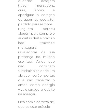
queridos desejam
trazer mensagens,
cura, apoio e
apaziguar o coração
de quem os receia ter
perdido para sempre.
Ninguém perdeu
alguém para sempre e
as cartas deste oráculo
irão trazer-te
mensagens
reveladoras da sua
presença no mundo
espiritual. Ainda que
não consigam
substituir o calor de um
abraço, serão portais
que irão canalizar o
amor, como energia
viva e curadora, que te
irá abraçar.
Fica com a certeza de
que, se este oráculo