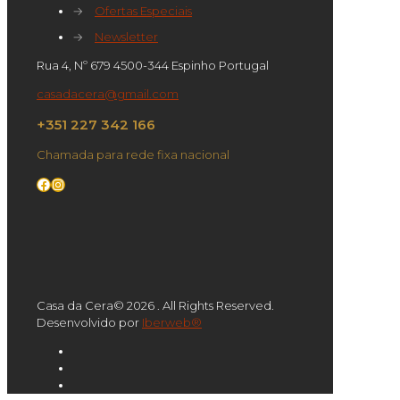
→
Ofertas Especiais
→
Newsletter
Rua 4, Nº 679 4500-344 Espinho Portugal
casadacera@gmail.com
+351 227 342 166
Chamada para rede fixa nacional
Facebook
Instagram
Casa da Cera© 2026 . All Rights Reserved.
Desenvolvido por
Iberweb®