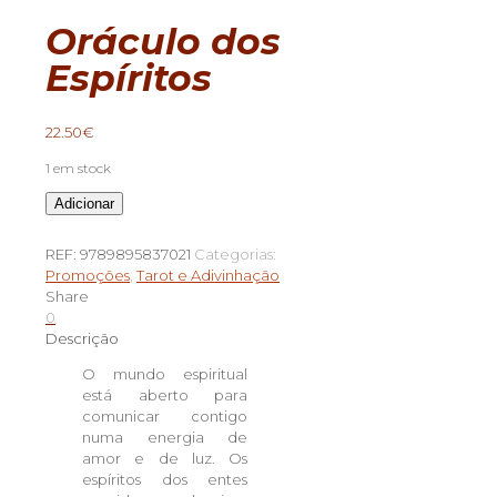
Oráculo dos
Espíritos
22.50
€
1 em stock
Quantidade
Adicionar
de
Oráculo
REF:
9789895837021
Categorias:
dos
Promoções
,
Tarot e Adivinhação
Espíritos
Share
0
Descrição
O mundo espiritual
está aberto para
comunicar contigo
numa energia de
amor e de luz. Os
espíritos dos entes