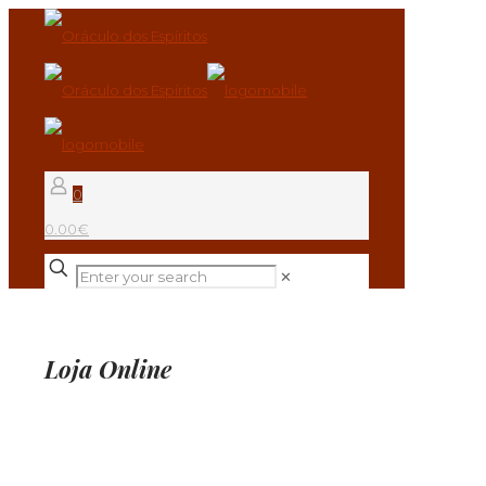
0
0.00€
✕
Loja Online