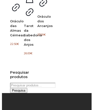
Oráculo
Oráculo
dos
das
Tarot
Arcanjos
Almas
da
27.00
€
Gémeas
Sabedoria
dos
22.50
€
Anjos
26.00
€
Pesquisar
produtos
Pesquisar
por:
Pesquisa