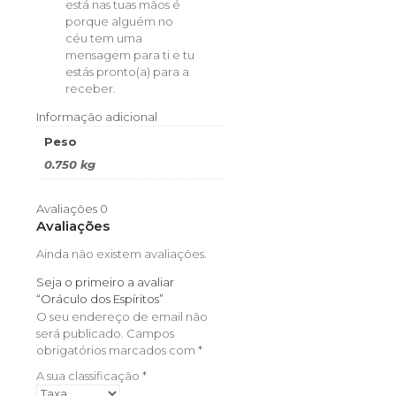
está nas tuas mãos é
porque alguém no
céu tem uma
mensagem para ti e tu
estás pronto(a) para a
receber.
Informação adicional
Peso
0.750 kg
Avaliações
0
Avaliações
Ainda não existem avaliações.
Seja o primeiro a avaliar
“Oráculo dos Espíritos”
O seu endereço de email não
será publicado.
Campos
obrigatórios marcados com
*
A sua classificação
*