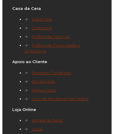
Casa da Cera
→
Sobre Nós
→
Contactos
→
Política de Serviços
→
Política de Privacidade e
Segurança
Apoio ao Cliente
→
Termos e Condições
→
Devoluções
→
Minha Conta
→
Livro de Reclamações Online
Loja Online
→
Artigos de Natal
→
Livros