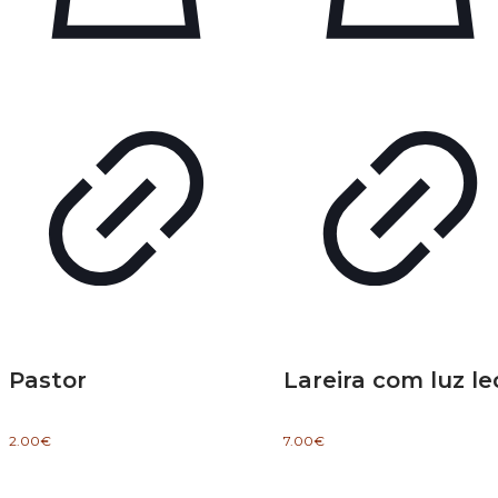
Pastor
Lareira com luz le
2.00
€
7.00
€