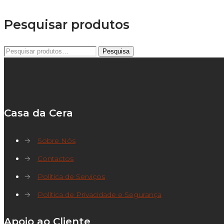
Pesquisar produtos
Pesquisar
Pesquisa
por:
Casa da Cera
→
Sobre Nós
→
Contactos
→
Política de Serviços
→
Política de Privacidade e Segurança
Apoio ao Cliente