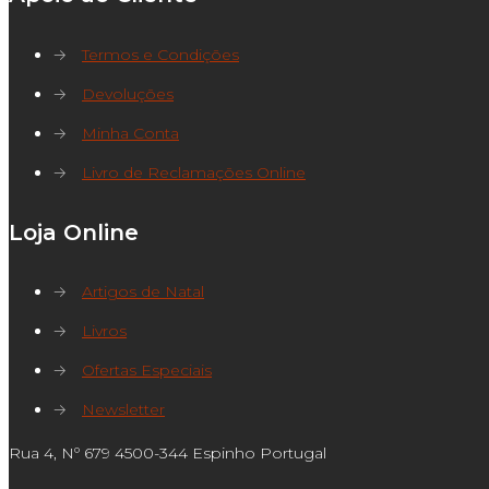
→
Termos e Condições
→
Devoluções
→
Minha Conta
→
Livro de Reclamações Online
Loja Online
→
Artigos de Natal
→
Livros
→
Ofertas Especiais
→
Newsletter
Rua 4, Nº 679 4500-344 Espinho Portugal