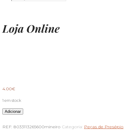
Loja Online
4.00
€
1 em stock
Quantidade
Adicionar
de
REF:
8033113265600mineiro
Categoria:
Peças de Presépio
Mineiro