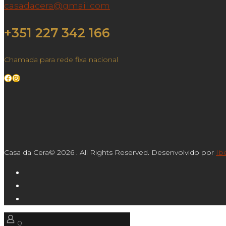
casadacera@gmail.com
+351 227 342 166
Chamada para rede fixa nacional
Facebook
Instagram
Casa da Cera© 2026 . All Rights Reserved. Desenvolvido por
Ib
0