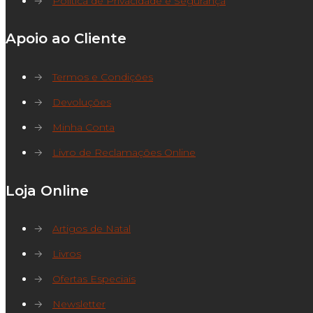
→
Política de Privacidade e Segurança
Apoio ao Cliente
→
Termos e Condições
→
Devoluções
→
Minha Conta
→
Livro de Reclamações Online
Loja Online
→
Artigos de Natal
→
Livros
→
Ofertas Especiais
→
Newsletter