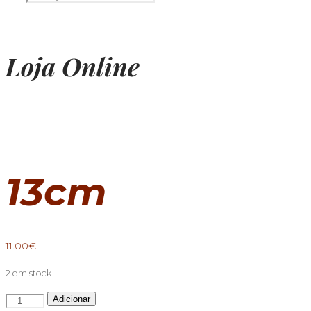
Loja Online
13cm
11.00
€
2 em stock
Quantidade
Adicionar