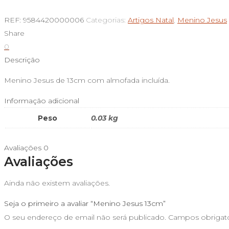
de
Menino
REF:
9584420000006
Categorias:
Artigos Natal
,
Menino Jesus
Jesus
Share
13cm
0
Descrição
Menino Jesus de 13cm com almofada incluída.
Informação adicional
Peso
0.03 kg
Avaliações
0
Avaliações
Ainda não existem avaliações.
Seja o primeiro a avaliar “Menino Jesus 13cm”
O seu endereço de email não será publicado.
Campos obrigat