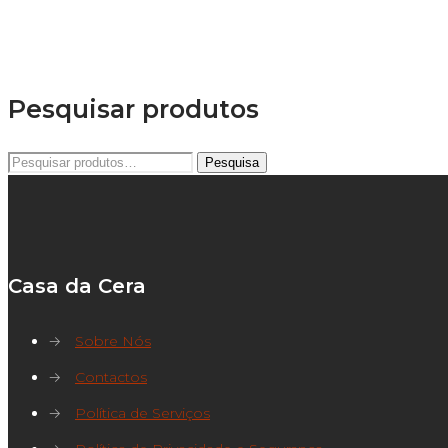
Pesquisar produtos
Pesquisar
Pesquisa
por:
Casa da Cera
→
Sobre Nós
→
Contactos
→
Política de Serviços