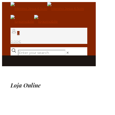
0
0.00€
✕
Loja Online