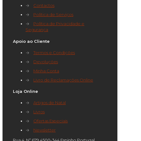
→
Contactos
→
Política de Serviços
→
Política de Privacidade e
Segurança
Apoio ao Cliente
→
Termos e Condições
→
Devoluções
→
Minha Conta
→
Livro de Reclamações Online
Loja Online
→
Artigos de Natal
→
Livros
→
Ofertas Especiais
→
Newsletter
Rua 4, Nº 679 4500-344 Espinho Portugal