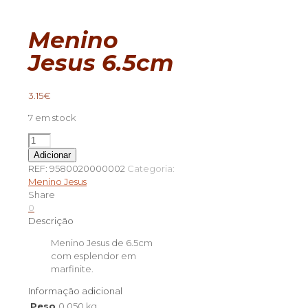
Menino
Jesus 6.5cm
3.15
€
7 em stock
Quantidade
de
Adicionar
Menino
REF:
9580020000002
Categoria:
Jesus
Menino Jesus
6.5cm
Share
0
Descrição
Menino Jesus de 6.5cm
com esplendor em
marfinite.
Informação adicional
Peso
0.050 kg