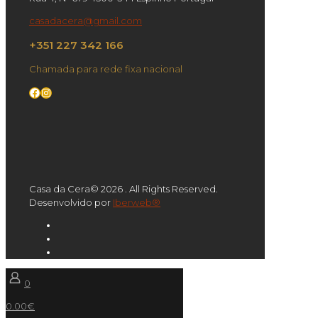
casadacera@gmail.com
+351 227 342 166
Chamada para rede fixa nacional
Facebook
Instagram
Casa da Cera© 2026 . All Rights Reserved.
Desenvolvido por
Iberweb®
0
0.00€