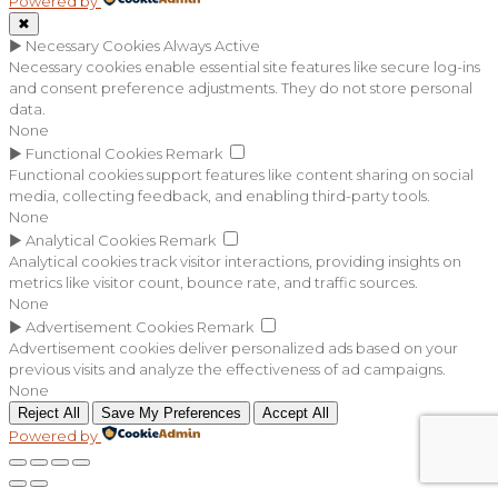
Powered by
✖
►
Necessary Cookies
Always Active
Necessary cookies enable essential site features like secure log-ins
and consent preference adjustments. They do not store personal
data.
None
►
Functional Cookies
Remark
Functional cookies support features like content sharing on social
media, collecting feedback, and enabling third-party tools.
None
►
Analytical Cookies
Remark
Analytical cookies track visitor interactions, providing insights on
metrics like visitor count, bounce rate, and traffic sources.
None
►
Advertisement Cookies
Remark
Advertisement cookies deliver personalized ads based on your
previous visits and analyze the effectiveness of ad campaigns.
None
Reject All
Save My Preferences
Accept All
Powered by