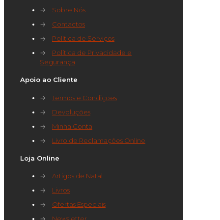
→
Sobre Nós
→
Contactos
→
Política de Serviços
→
Política de Privacidade e
Segurança
Apoio ao Cliente
→
Termos e Condições
→
Devoluções
→
Minha Conta
→
Livro de Reclamações Online
Loja Online
→
Artigos de Natal
→
Livros
→
Ofertas Especiais
→
Newsletter