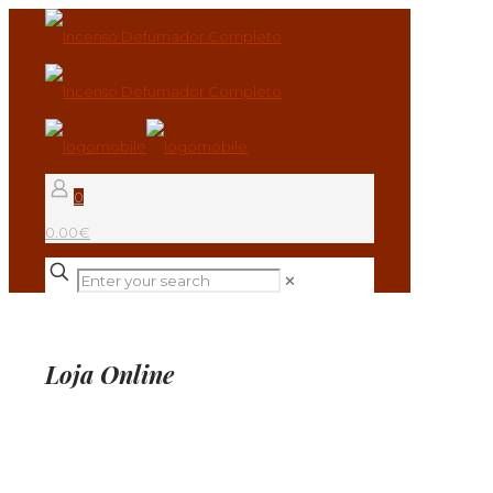
0
0.00€
✕
Loja Online