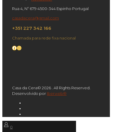
Rua 4, Nº 679 4500-344 Espinho Portugal
casadacera@gmail.com
+351 227 342 166
Chamada para rede fixa nacional
Facebook
Instagram
Casa da Cera© 2026 . All Rights Reserved.
Desenvolvido por
Iberweb®
0