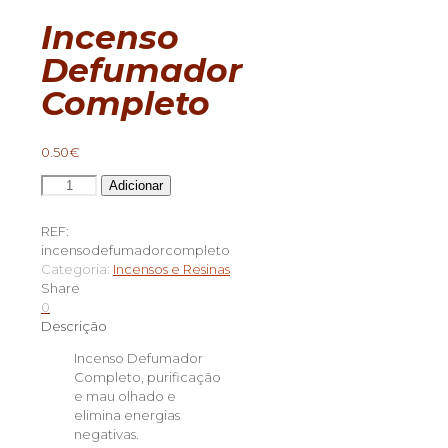
Incenso
Defumador
Completo
0.50
€
Quantidade
Adicionar
de
Incenso
REF:
Defumador
incensodefumadorcompleto
Completo
Categoria:
Incensos e Resinas
Share
0
Descrição
Incenso Defumador
Completo, purificação
e mau olhado e
elimina energias
negativas.