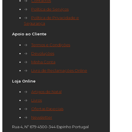
→
Contactos
→
Política de Serviços
→
Política de Privacidade e
Segurança
Apoio ao Cliente
→
Termos e Condições
→
Devoluções
→
Minha Conta
→
Livro de Reclamações Online
Loja Online
→
Artigos de Natal
→
Livros
→
Ofertas Especiais
→
Newsletter
Rua 4, Nº 679 4500-344 Espinho Portugal