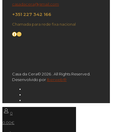
casadacera@gmail.com
+351 227 342 166
Chamada para rede fixa nacional
Facebook
Instagram
Casa da Cera© 2026 . All Rights Reserved.
Desenvolvido por
Iberweb®
0
0.00€