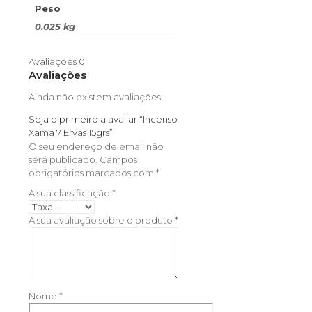
Peso
0.025 kg
Avaliações
0
Avaliações
Ainda não existem avaliações.
Seja o primeiro a avaliar “Incenso
Xamã 7 Ervas 15grs”
O seu endereço de email não
será publicado.
Campos
obrigatórios marcados com
*
A sua classificação
*
A sua avaliação sobre o produto
*
Nome
*