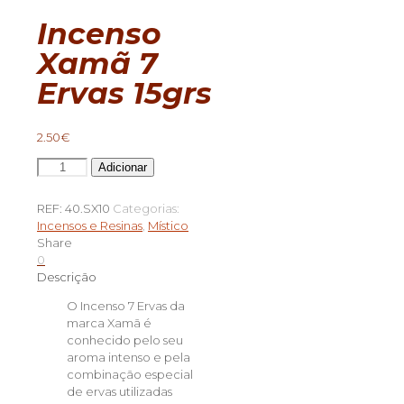
Incenso
Xamã 7
Ervas 15grs
2.50
€
Quantidade
Adicionar
de
Incenso
REF:
40.SX10
Categorias:
Xamã
Incensos e Resinas
,
Místico
7
Share
Ervas
0
15grs
Descrição
O Incenso 7 Ervas da
marca Xamã é
conhecido pelo seu
aroma intenso e pela
combinação especial
de ervas utilizadas