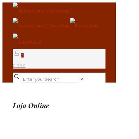
0
0.00€
✕
Loja Online