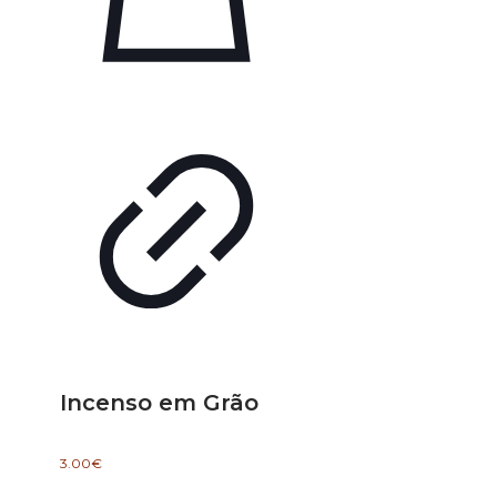
Incenso em Grão
3.00
€