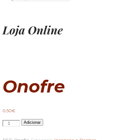
Loja Online
Onofre
0.50
€
Quantidade
Adicionar
de
Incenso