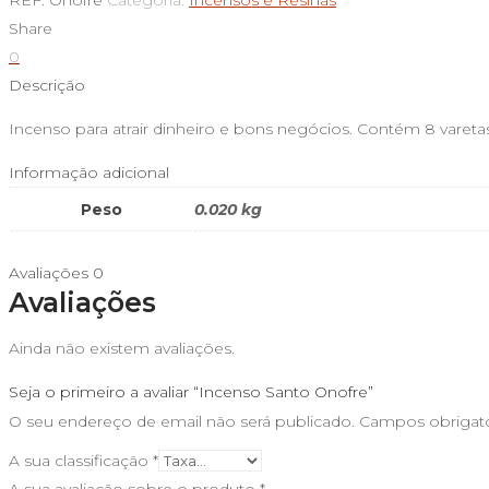
REF:
Onofre
Categoria:
Incensos e Resinas
Santo
Share
Onofre
0
Descrição
Incenso para atrair dinheiro e bons negócios. Contém 8 vareta
Informação adicional
Peso
0.020 kg
Avaliações
0
Avaliações
Ainda não existem avaliações.
Seja o primeiro a avaliar “Incenso Santo Onofre”
O seu endereço de email não será publicado.
Campos obrigat
A sua classificação
*
A sua avaliação sobre o produto
*