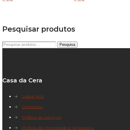
Pesquisar produtos
Pesquisar
Pesquisa
por:
Casa da Cera
→
Sobre Nós
→
Contactos
→
Política de Serviços
→
Política de Privacidade e Segurança