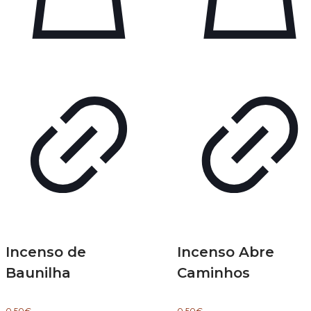
Incenso de
Incenso Abre
Baunilha
Caminhos
0.50
€
0.50
€