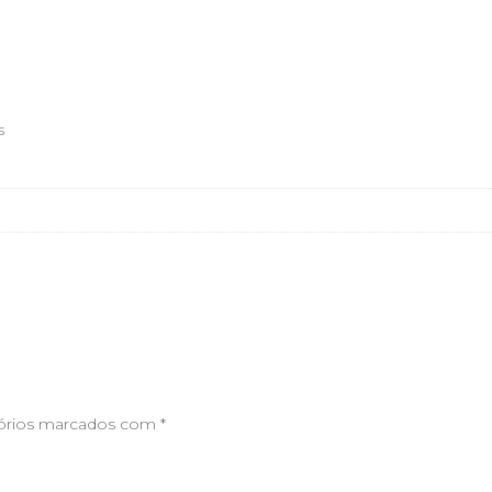
s
órios marcados com
*