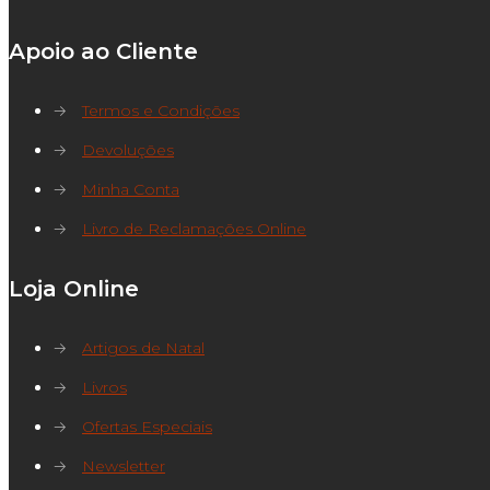
Apoio ao Cliente
→
Termos e Condições
→
Devoluções
→
Minha Conta
→
Livro de Reclamações Online
Loja Online
→
Artigos de Natal
→
Livros
→
Ofertas Especiais
→
Newsletter