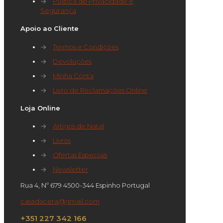
→
Política de Privacidade e
Segurança
Apoio ao Cliente
→
Termos e Condições
→
Devoluções
→
Minha Conta
→
Livro de Reclamações Online
Loja Online
→
Artigos de Natal
→
Livros
→
Ofertas Especiais
→
Newsletter
Rua 4, Nº 679 4500-344 Espinho Portugal
casadacera@gmail.com
+351 227 342 166