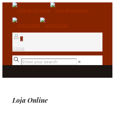
0
0.00€
✕
Loja Online