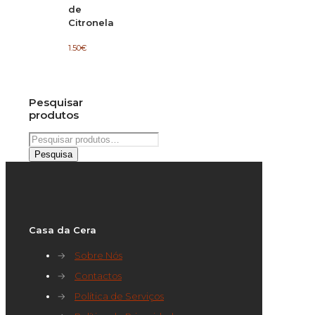
de
Citronela
1.50
€
Pesquisar
produtos
Pesquisar
por:
Pesquisa
Casa da Cera
→
Sobre Nós
→
Contactos
→
Política de Serviços