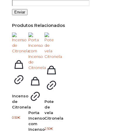
Produtos Relacionados
Incenso
de
Pote
Citronela
de
Porta
vela
0.50
€
Incenso
Citronela
com
2.50
€
Incenso