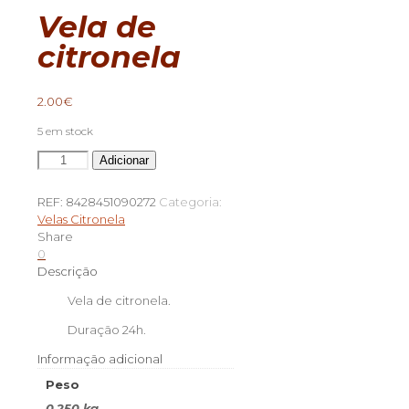
Vela de
citronela
2.00
€
5 em stock
Quantidade
Adicionar
de
Vela
REF:
8428451090272
Categoria:
de
Velas Citronela
citronela
Share
0
Descrição
Vela de citronela.
Duração 24h.
Informação adicional
Peso
0.250 kg