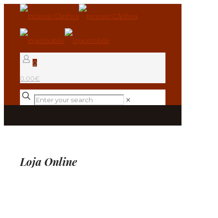
0
0.00€
✕
Loja Online