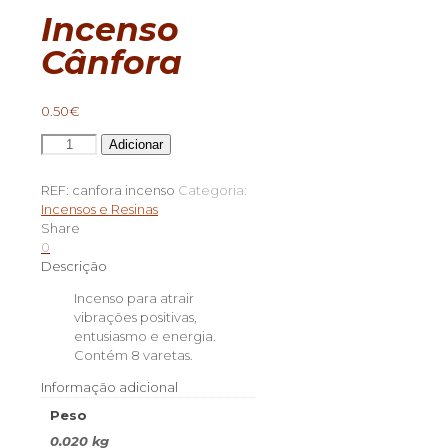
Incenso
Cânfora
0.50
€
Quantidade
Adicionar
de
Incenso
REF:
canfora incenso
Categoria:
Cânfora
Incensos e Resinas
Share
0
Descrição
Incenso para atrair
vibrações positivas,
entusiasmo e energia.
Contém 8 varetas.
Informação adicional
Peso
0.020 kg