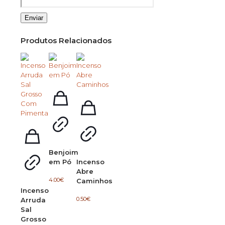
Produtos Relacionados
Benjoim
em Pó
Incenso
Abre
4.00
€
Caminhos
Incenso
0.50
€
Arruda
Sal
Grosso