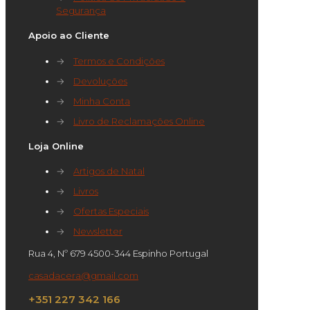
Segurança
Apoio ao Cliente
→
Termos e Condições
→
Devoluções
→
Minha Conta
→
Livro de Reclamações Online
Loja Online
→
Artigos de Natal
→
Livros
→
Ofertas Especiais
→
Newsletter
Rua 4, Nº 679 4500-344 Espinho Portugal
casadacera@gmail.com
+351 227 342 166