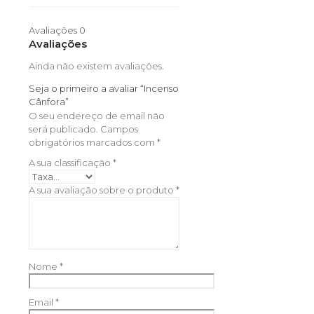
Avaliações
0
Avaliações
Ainda não existem avaliações.
Seja o primeiro a avaliar “Incenso
Cânfora”
O seu endereço de email não
será publicado.
Campos
obrigatórios marcados com
*
A sua classificação
*
A sua avaliação sobre o produto
*
Nome
*
Email
*