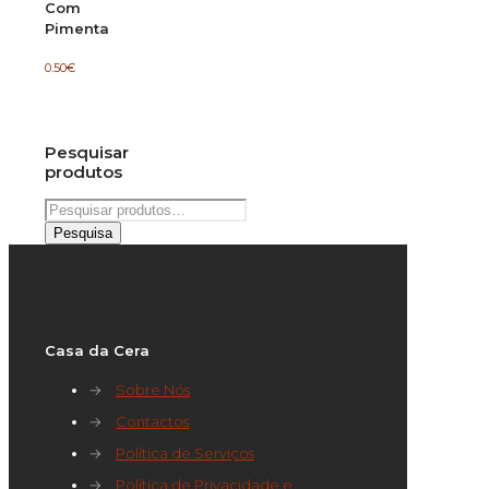
Com
Pimenta
0.50
€
Pesquisar
produtos
Pesquisar
por:
Pesquisa
Casa da Cera
→
Sobre Nós
→
Contactos
→
Política de Serviços
→
Política de Privacidade e