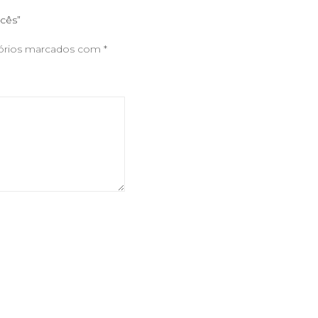
ncês”
órios marcados com
*