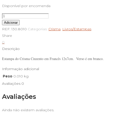
Disponível por encomenda
Quantidade
de
Adicionar
Estampa
REF:
130.8010
Categorias:
Crisma
,
Livros/Estampas
do
Share
Crisma
0
Cinzento
Descrição
em
Estampa do Crisma Cinzento em Francês 12x7cm.
Verso é em branco.
Francês
Informação adicional
Peso
0.010 kg
Avaliações
0
Avaliações
Ainda não existem avaliações.