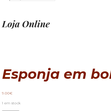
Loja Online
Esponja em bo
9.00
€
1 em stock