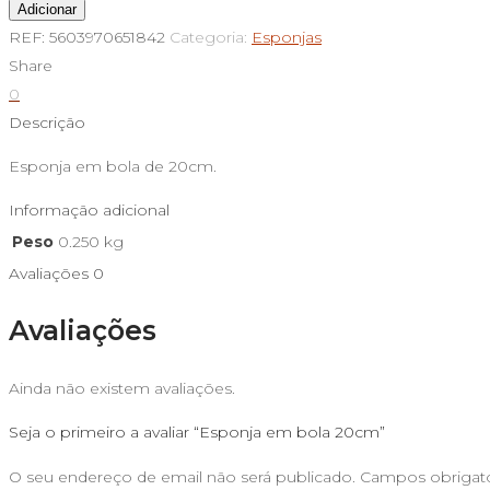
Quantidade
Adicionar
de
REF:
5603970651842
Categoria:
Esponjas
Esponja
Share
em
0
bola
Descrição
20cm
Esponja em bola de 20cm.
Informação adicional
Peso
0.250 kg
Avaliações
0
Avaliações
Ainda não existem avaliações.
Seja o primeiro a avaliar “Esponja em bola 20cm”
O seu endereço de email não será publicado.
Campos obrigat