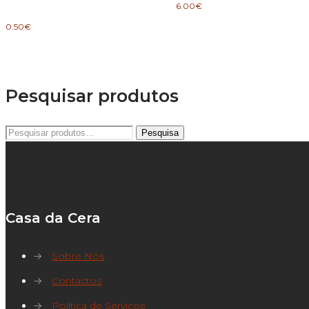
6.00
€
0.50
€
Pesquisar produtos
Pesquisar
Pesquisa
por:
Casa da Cera
→
Sobre Nós
→
Contactos
→
Política de Serviços