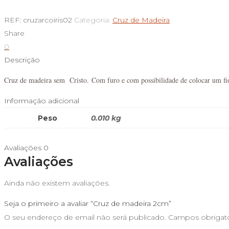
de
Cruz
REF:
cruzarcoiris02
Categoria:
Cruz de Madeira
de
Share
madeira
0
2cm
Descrição
Cruz de madeira sem Cristo. Com furo e com possibilidade de colocar um fi
Informação adicional
Peso
0.010 kg
Avaliações
0
Avaliações
Ainda não existem avaliações.
Seja o primeiro a avaliar “Cruz de madeira 2cm”
O seu endereço de email não será publicado.
Campos obrigat