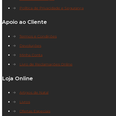
→
Política de Privacidade e Segurança
Apoio ao Cliente
→
Termos e Condições
→
Devoluções
→
Minha Conta
→
Livro de Reclamações Online
Loja Online
→
Artigos de Natal
→
Livros
→
Ofertas Especiais