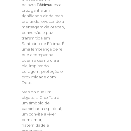
palavra
Fátima
, esta
cruz ganha um
significado ainda mais
profundo, evocando a
mensagem de oração,
conversão e paz
transmitida em
Santuário de Fátima
. É
uma lembrança de fé
que acompanha
quem a usa no dia a
dia, inspirando
coragem, proteção e
proximidade com
Deus.
Mais do que um
objeto, a Cruz Tau é
um símbolo de
caminhada espiritual,
um convite a viver
com amor,
fraternidade e
esperança.