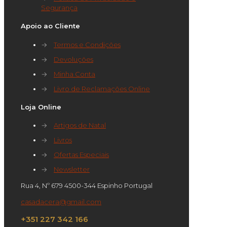
Segurança
Apoio ao Cliente
→
Termos e Condições
→
Devoluções
→
Minha Conta
→
Livro de Reclamações Online
Loja Online
→
Artigos de Natal
→
Livros
→
Ofertas Especiais
→
Newsletter
Rua 4, Nº 679 4500-344 Espinho Portugal
casadacera@gmail.com
+351 227 342 166