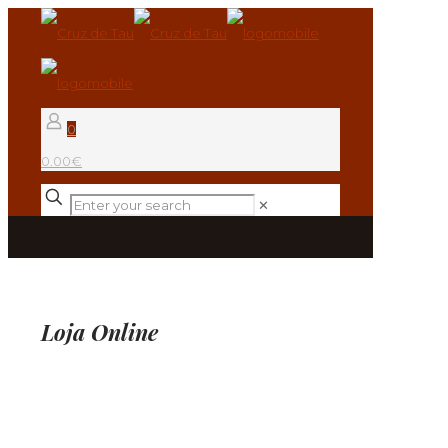
0
0.00€
✕
Loja Online