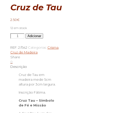
Cruz de Tau
2.50
€
12 em stock
Quantidade
Adicionar
de
Cruz
REF:
2.f542
Categorias:
Crisma
,
de
Cruz de Madeira
Tau
Share
0
Descrição
Cruz de Tau em
madeira mede 5cm
altura por 3cm largura.
Inscrição Fátima.
Cruz Tau – Símbolo
de Fé e Missão