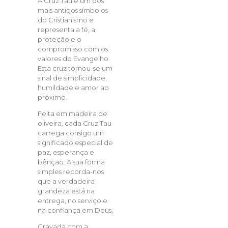
A Cruz Tau é um dos
mais antigos símbolos
do Cristianismo e
representa a fé, a
proteção e o
compromisso com os
valores do Evangelho.
Esta cruz tornou-se um
sinal de simplicidade,
humildade e amor ao
próximo.
Feita em madeira de
oliveira, cada Cruz Tau
carrega consigo um
significado especial de
paz, esperança e
bênção. A sua forma
simples recorda-nos
que a verdadeira
grandeza está na
entrega, no serviço e
na confiança em Deus.
Gravada com a