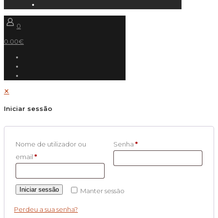
0
0.00€
✕
Iniciar sessão
Nome de utilizador ou
Senha
*
email
*
Iniciar sessão
Manter sessão
Perdeu a sua senha?