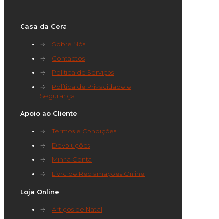
Casa da Cera
→
Sobre Nós
→
Contactos
→
Política de Serviços
→
Política de Privacidade e
Segurança
Apoio ao Cliente
→
Termos e Condições
→
Devoluções
→
Minha Conta
→
Livro de Reclamações Online
Loja Online
→
Artigos de Natal