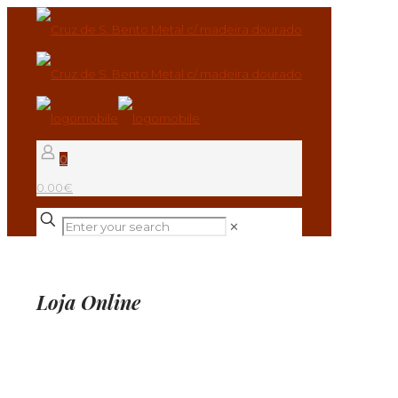
0
0.00€
✕
Loja Online