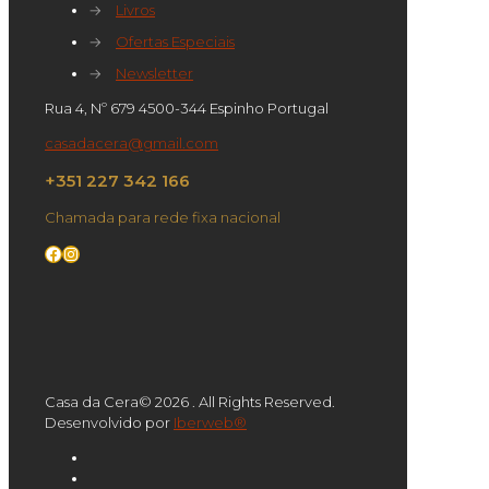
→
Livros
→
Ofertas Especiais
→
Newsletter
Rua 4, Nº 679 4500-344 Espinho Portugal
casadacera@gmail.com
+351 227 342 166
Chamada para rede fixa nacional
Facebook
Instagram
Casa da Cera© 2026 . All Rights Reserved.
Desenvolvido por
Iberweb®