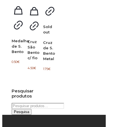
Sold
out
Medalha
Cruz
Cruz
de S.
São
de S.
Bento
Bento
Bento
c/ fio
Metal
0.50
€
4.50
€
1.75
€
Pesquisar
produtos
Pesquisar
por:
Pesquisa