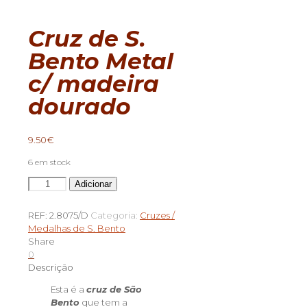
Cruz de S.
Bento Metal
c/ madeira
dourado
9.50
€
6 em stock
Quantidade
Adicionar
de
Cruz
REF:
2.8075/D
Categoria:
Cruzes /
de
Medalhas de S. Bento
S.
Share
Bento
0
Metal
Descrição
c/
madeira
Esta é a
cruz de São
dourado
Bento
que tem a