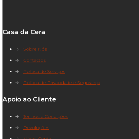
por:
Casa da Cera
→
Sobre Nós
→
Contactos
→
Política de Serviços
→
Política de Privacidade e Segurança
Apoio ao Cliente
→
Termos e Condições
→
Devoluções
→
Minha Conta