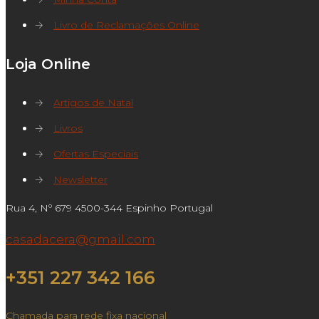
→
Livro de Reclamações Online
Loja Online
→
Artigos de Natal
→
Livros
→
Ofertas Especiais
→
Newsletter
Rua 4, Nº 679 4500-344 Espinho Portugal
casadacera@gmail.com
+351 227 342 166
Chamada para rede fixa nacional