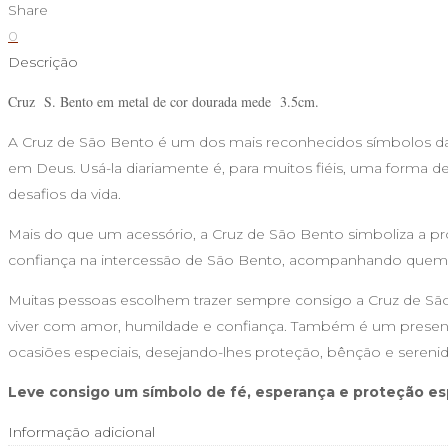
de
Share
S.
0
Bento
Descrição
Cruz S. Bento em metal de cor dourada mede 3.5cm.
A Cruz de São Bento é um dos mais reconhecidos símbolos da tr
em Deus. Usá-la diariamente é, para muitos fiéis, uma forma de
desafios da vida.
Mais do que um acessório, a Cruz de São Bento simboliza a pr
confiança na intercessão de São Bento, acompanhando quem
Muitas pessoas escolhem trazer sempre consigo a Cruz de S
viver com amor, humildade e confiança. Também é um presente 
ocasiões especiais, desejando-lhes proteção, bênção e sereni
Leve consigo um símbolo de fé, esperança e proteção esp
Informação adicional