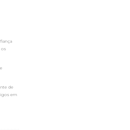
fiança
 os
de
ante de
amigos em