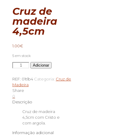
Cruz de
madeira
4,5cm
1.00
€
5 em stock
Quantidade
Adicionar
de
Cruz
REF:
01tlb4
Categoria:
Cruz de
de
Madeira
madeira
Share
4,5cm
0
Descrição
Cruz de madeira
4,5cm com Cristo e
com argola.
Informação adicional