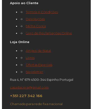
Apoio ao Cliente
→
Termos e Condições
→
Devoluções
→
Minha Conta
→
Livro de Reclamações Online
Loja Online
→
Artigos de Natal
→
Livros
→
Ofertas Especiais
→
Newsletter
Rua 4, Nº 679 4500-344 Espinho Portugal
casadacera@gmail.com
+351 227 342 166
Chamada para rede fixa nacional