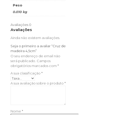
Peso
0.010 kg
Avaliações
0
Avaliações
Ainda não existem avaliações.
Seja o primeiro a avaliar “Cruz de
madeira 4,5cm”
O seu endereço de email não
será publicado.
Campos
obrigatórios marcados com
*
A sua classificação
*
A sua avaliação sobre o produto
*
Nome
*