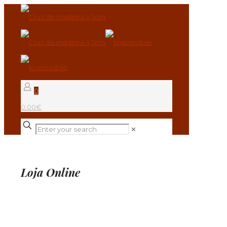
0
0.00€
✕
Loja Online