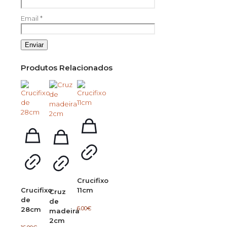
Email
*
Produtos Relacionados
Crucifixo
Crucifixo
11cm
Cruz
de
de
6.00
€
28cm
madeira
2cm