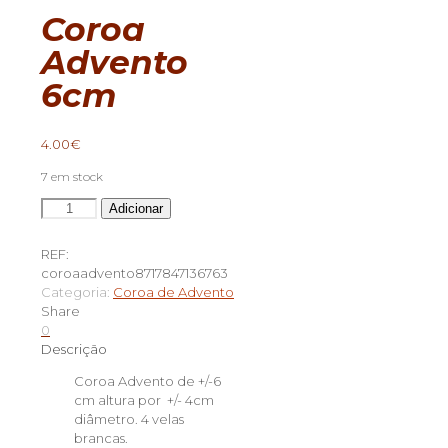
Coroa
Advento
6cm
4.00
€
7 em stock
Quantidade
Adicionar
de
Coroa
REF:
Advento
coroaadvento8717847136763
6cm
Categoria:
Coroa de Advento
Share
0
Descrição
Coroa Advento de +/-6
cm altura por +/- 4cm
diâmetro. 4 velas
brancas.