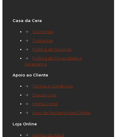
Casa da Cera
→
Sobre Nós
→
Contactos
→
Política de Serviços
→
Política de Privacidade e
Segurança
Apoio ao Cliente
→
Termos e Condições
→
Devoluções
→
Minha Conta
→
Livro de Reclamações Online
Loja Online
→
Artigos de Natal