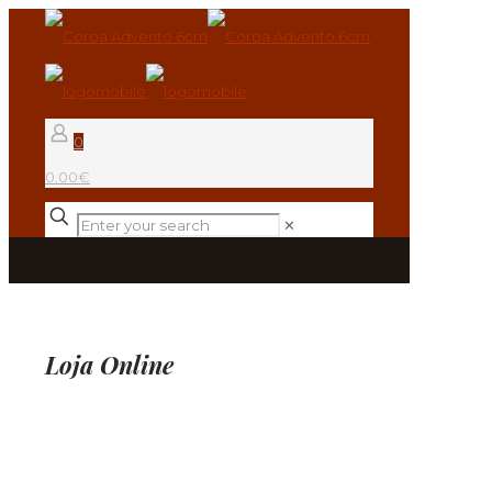
0
0.00€
✕
Loja Online