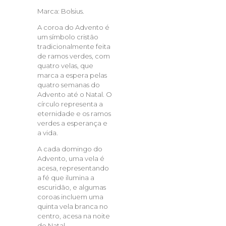
Marca: Bolsius.
A coroa do Advento é
um símbolo cristão
tradicionalmente feita
de ramos verdes, com
quatro velas, que
marca a espera pelas
quatro semanas do
Advento até o Natal. O
círculo representa a
eternidade e os ramos
verdes a esperança e
a vida.
A cada domingo do
Advento, uma vela é
acesa, representando
a fé que ilumina a
escuridão, e algumas
coroas incluem uma
quinta vela branca no
centro, acesa na noite
de Natal.