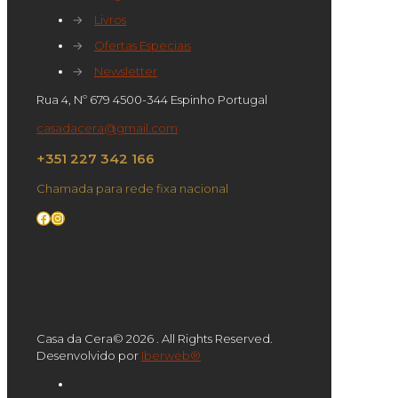
→
Livros
→
Ofertas Especiais
→
Newsletter
Rua 4, Nº 679 4500-344 Espinho Portugal
casadacera@gmail.com
+351 227 342 166
Chamada para rede fixa nacional
Facebook
Instagram
Casa da Cera© 2026 . All Rights Reserved.
Desenvolvido por
Iberweb®