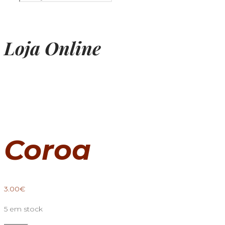
Loja Online
Coroa
3.00
€
5 em stock