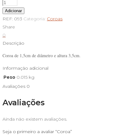
Quantidade
de
Adicionar
Coroa
REF:
093
Categoria:
Coroas
Share
0
Descrição
Coroa de 1,5cm de diâmetro e altura 3,5cm.
Informação adicional
Peso
0.015 kg
Avaliações
0
Avaliações
Ainda não existem avaliações.
Seja o primeiro a avaliar “Coroa”