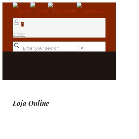
0
0.00€
✕
Loja Online