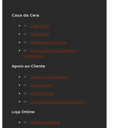
Casa da Cera
→
Sobre Nós
→
Contactos
→
Política de Serviços
→
Política de Privacidade e
Segurança
Apoio ao Cliente
→
Termos e Condições
→
Devoluções
→
Minha Conta
→
Livro de Reclamações Online
Loja Online
→
Artigos de Natal