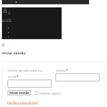
0
0.00€
✕
Iniciar sessão
Nome de utilizador ou
Senha
*
email
*
Iniciar sessão
Manter sessão
Perdeu a sua senha?