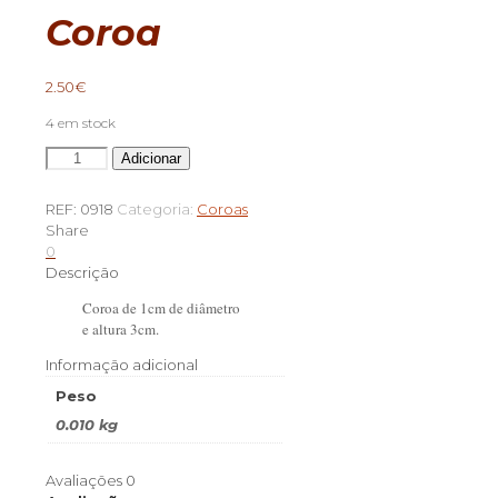
Coroa
2.50
€
4 em stock
Quantidade
Adicionar
de
Coroa
REF:
0918
Categoria:
Coroas
Share
0
Descrição
Coroa de 1cm de diâmetro
e altura 3cm.
Informação adicional
Peso
0.010 kg
Avaliações
0