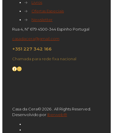
→
Livros
→
Ofertas Especiais
→
Newsletter
Rua 4, Nº 679 4500-344 Espinho Portugal
casadacera@gmail.com
+351 227 342 166
Chamada para rede fixa nacional
Facebook
Instagram
Casa da Cera© 2026 . All Rights Reserved.
Desenvolvido por
Iberweb®