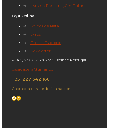
→
Livro de Reclamações Online
Loja Online
→
Artigos de Natal
→
Livros
→
Ofertas Especiais
→
Newsletter
Rua 4, Nº 679 4500-344 Espinho Portugal
casadacera@gmail.com
+351 227 342 166
Chamada para rede fixa nacional
Facebook
Instagram