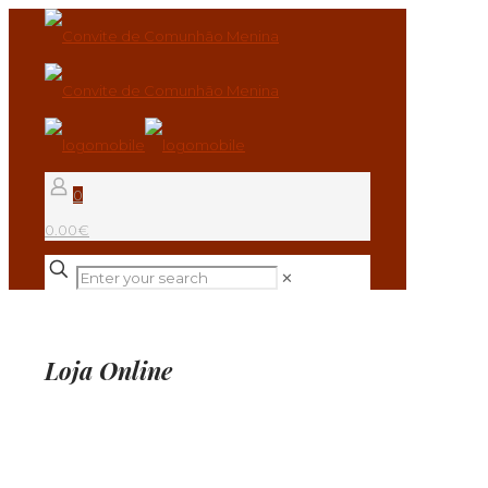
0
0.00€
✕
Loja Online