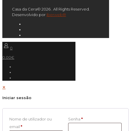
Casa da Cera© 2026 . All Rights Reserved.
Desenvolvido por
Iberweb®
0
0.00€
✕
Iniciar sessão
Nome de utilizador ou
Senha
*
email
*