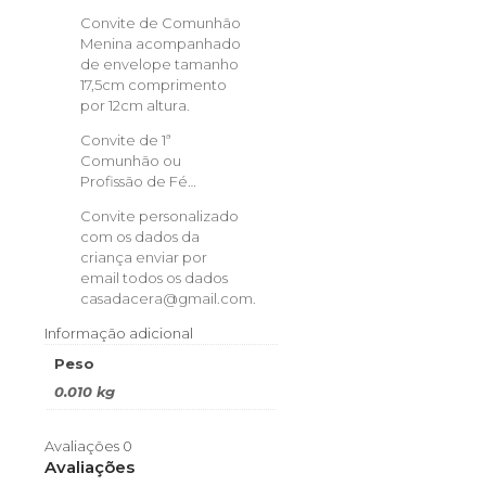
Convite de Comunhão
Menina acompanhado
de envelope tamanho
17,5cm comprimento
por 12cm altura.
Convite de 1ª
Comunhão ou
Profissão de Fé…
Convite personalizado
com os dados da
criança enviar por
email todos os dados
casadacera@gmail.com.
Informação adicional
Peso
0.010 kg
Avaliações
0
Avaliações