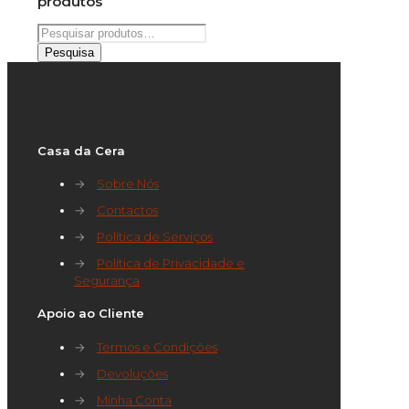
produtos
Pesquisar
por:
Pesquisa
Casa da Cera
→
Sobre Nós
→
Contactos
→
Política de Serviços
→
Política de Privacidade e
Segurança
Apoio ao Cliente
→
Termos e Condições
→
Devoluções
→
Minha Conta