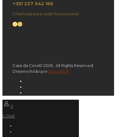
+351 227 342 166
Chamada para rede fixa nacional
Facebook
Instagram
Casa da Cera© 2026 . All Rights Reserved.
Desenvolvido por
Iberweb®
0
0.00€