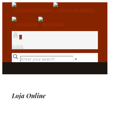
0
0.00€
✕
Loja Online