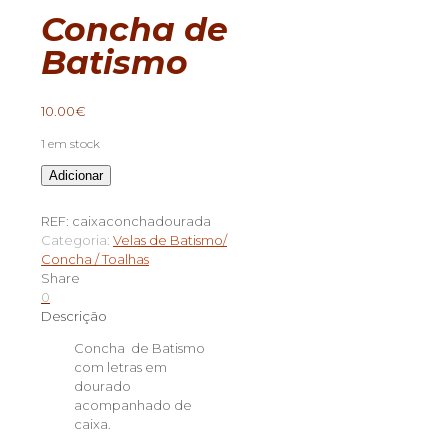
Concha de
Batismo
10.00
€
1 em stock
Quantidade
Adicionar
de
Concha
REF:
caixaconchadourada
de
Categoria:
Velas de Batismo/
Batismo
Concha / Toalhas
Share
0
Descrição
Concha de Batismo
com letras em
dourado
acompanhado de
caixa.