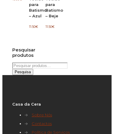
para
para
Batismo
Batismo
– Azul
– Beje
11.50
€
11.50
€
Pesquisar
produtos
Pesquisar
por:
Pesquisa
Casa da Cera
→
Sobre Nós
→
Contactos
→
Política de Serviços