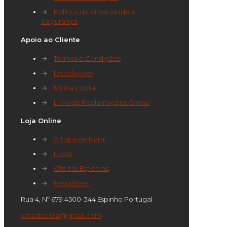
→
Política de Privacidade e
Segurança
Apoio ao Cliente
→
Termos e Condições
→
Devoluções
→
Minha Conta
→
Livro de Reclamações Online
Loja Online
→
Artigos de Natal
→
Livros
→
Ofertas Especiais
→
Newsletter
Rua 4, Nº 679 4500-344 Espinho Portugal
casadacera@gmail.com