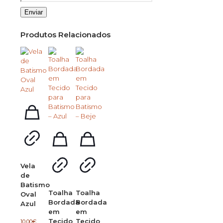
Produtos Relacionados
Vela
de
Batismo
Toalha
Toalha
Oval
Bordada
Bordada
Azul
em
em
Tecido
Tecido
10.00
€