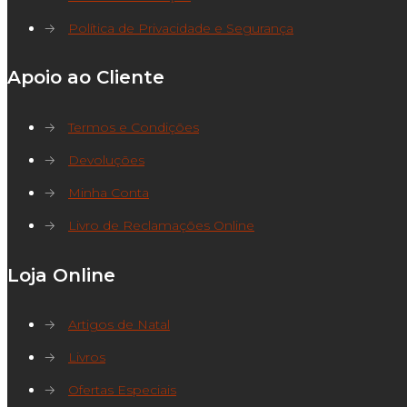
→
Política de Privacidade e Segurança
Apoio ao Cliente
→
Termos e Condições
→
Devoluções
→
Minha Conta
→
Livro de Reclamações Online
Loja Online
→
Artigos de Natal
→
Livros
→
Ofertas Especiais