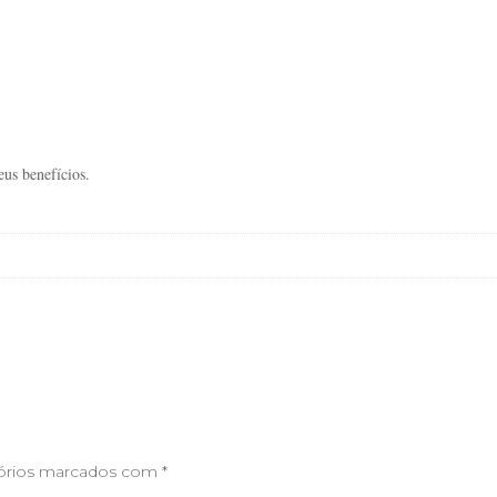
eus benefícios.
órios marcados com
*