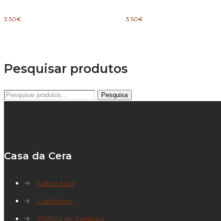
3.50
€
3.50
€
Pesquisar produtos
Pesquisar
Pesquisa
por:
Casa da Cera
→
Sobre Nós
→
Contactos
→
Política de Serviços