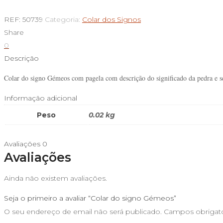
de
Colar
REF:
50739
Categoria:
Colar dos Signos
do
Share
signo
0
Gémeos
Descrição
Colar do signo Gémeos com pagela com descrição do significado da pedra e s
Informação adicional
Peso
0.02 kg
Avaliações
0
Avaliações
Ainda não existem avaliações.
Seja o primeiro a avaliar “Colar do signo Gémeos”
O seu endereço de email não será publicado.
Campos obrigat