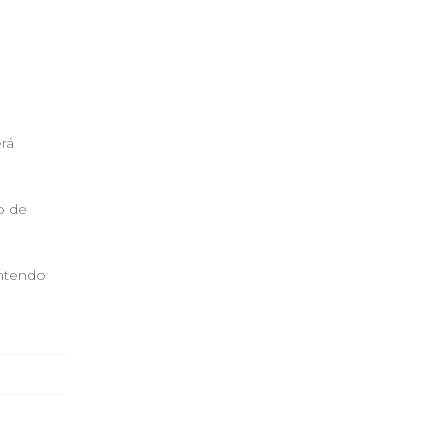
rá
o de
antendo