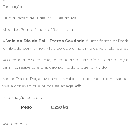
Pai
Descrição
Círio duração de 1 dia (30ll) Dia do Pai
Medidas: 7cm diâmetro, 15cm altura
A
Vela do Dia do Pai – Eterna Saudade
é uma forma delicada
lembrado com amor. Mais do que uma simples vela, ela repre
Ao acender essa chama, reacendemos também as lembranças
carinho, respeito e gratidão por tudo o que foi vivido.
Neste Dia do Pai, a luz da vela simboliza que, mesmo na sau
viva a conexão que nunca se apaga. 🕯️💙
Informação adicional
Peso
0.250 kg
Avaliações
0