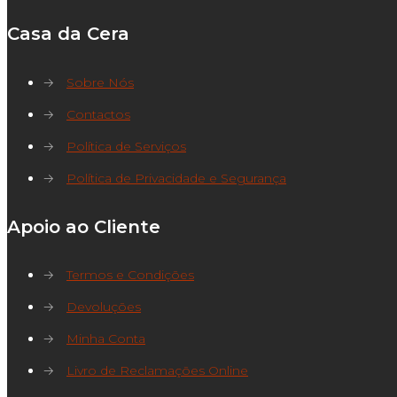
Casa da Cera
→
Sobre Nós
→
Contactos
→
Política de Serviços
→
Política de Privacidade e Segurança
Apoio ao Cliente
→
Termos e Condições
→
Devoluções
→
Minha Conta
→
Livro de Reclamações Online