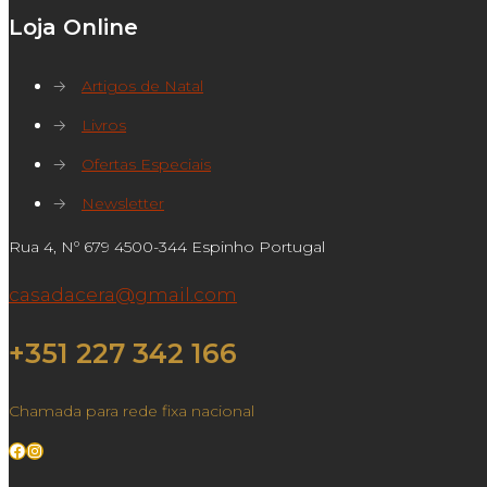
Loja Online
→
Artigos de Natal
→
Livros
→
Ofertas Especiais
→
Newsletter
Rua 4, Nº 679 4500-344 Espinho Portugal
casadacera@gmail.com
+351 227 342 166
Chamada para rede fixa nacional
Facebook
Instagram