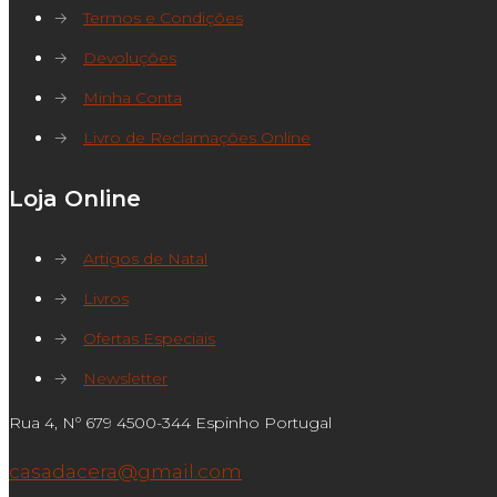
→
Termos e Condições
→
Devoluções
→
Minha Conta
→
Livro de Reclamações Online
Loja Online
→
Artigos de Natal
→
Livros
→
Ofertas Especiais
→
Newsletter
Rua 4, Nº 679 4500-344 Espinho Portugal
casadacera@gmail.com