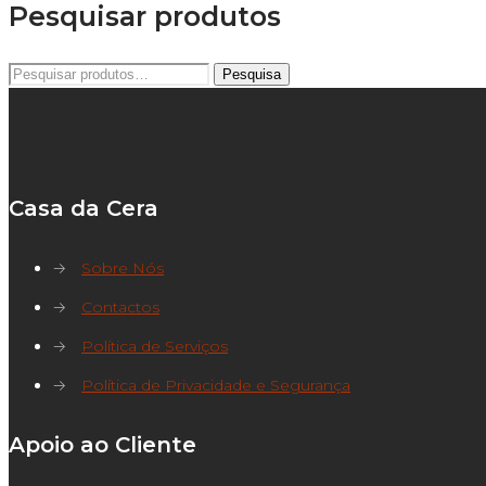
Pesquisar produtos
Pesquisar
Pesquisa
por:
Casa da Cera
→
Sobre Nós
→
Contactos
→
Política de Serviços
→
Política de Privacidade e Segurança
Apoio ao Cliente