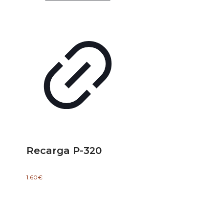
Recarga P-320
1.60
€