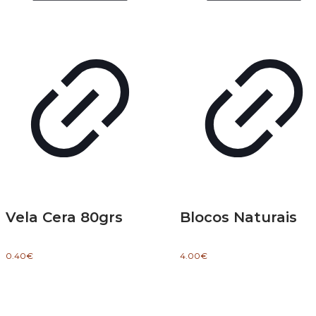
Vela Cera 80grs
Blocos Naturais
0.40
€
4.00
€