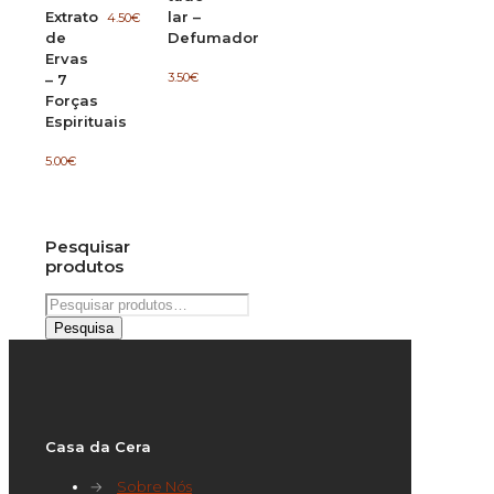
Extrato
lar –
4.50
€
de
Defumador
Ervas
3.50
€
– 7
Forças
Espirituais
5.00
€
Pesquisar
produtos
Pesquisar
por:
Pesquisa
Casa da Cera
→
Sobre Nós