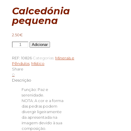
Calcedónia
pequena
2.50
€
Quantidade
Adicionar
de
Calcedónia
REF:
10826
Categorias:
Minerais e
pequena
Pêndulos
,
Místico
Share
0
Descrição
Função: Paz e
serenidade.
NOTA: A cor e a forma
das pedras podem
divergir ligeiramente
da apresentada na
imagem devido à sua
composição.