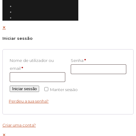
✕
Iniciar sessão
Nome de utilizador ou
Senha
*
email
*
Iniciar sessão
Manter sessão
Perdeu a sua senha?
Criar uma conta?
✕