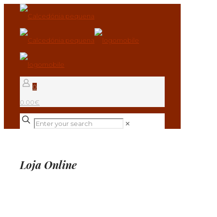
0
0.00€
✕
Loja Online