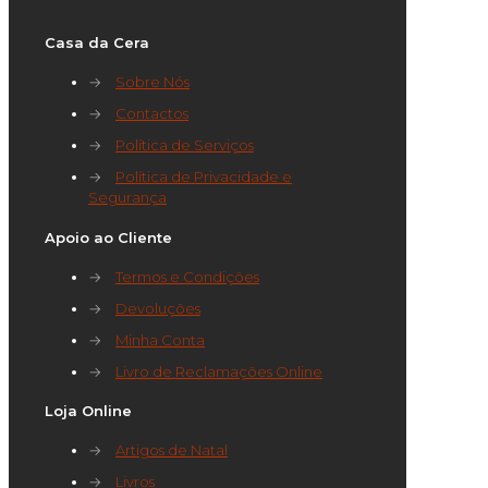
Casa da Cera
→
Sobre Nós
→
Contactos
→
Política de Serviços
→
Política de Privacidade e
Segurança
Apoio ao Cliente
→
Termos e Condições
→
Devoluções
→
Minha Conta
→
Livro de Reclamações Online
Loja Online
→
Artigos de Natal
→
Livros