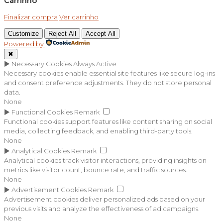
Carrinho
Finalizar compra
Ver carrinho
Customize
Reject All
Accept All
Powered by
✖
►
Necessary Cookies
Always Active
Necessary cookies enable essential site features like secure log-ins
and consent preference adjustments. They do not store personal
data.
None
►
Functional Cookies
Remark
Functional cookies support features like content sharing on social
media, collecting feedback, and enabling third-party tools.
None
►
Analytical Cookies
Remark
Analytical cookies track visitor interactions, providing insights on
metrics like visitor count, bounce rate, and traffic sources.
None
►
Advertisement Cookies
Remark
Advertisement cookies deliver personalized ads based on your
previous visits and analyze the effectiveness of ad campaigns.
None