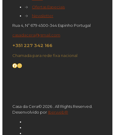
→
Ofertas Especiais
→
Newsletter
Rua 4, Nº 679 4500-344 Espinho Portugal
casadacera@gmail.com
+351 227 342 166
Chamada para rede fixa nacional
Facebook
Instagram
Casa da Cera© 2026 . All Rights Reserved.
Desenvolvido por
Iberweb®