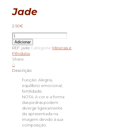
Jade
2.50
€
Quantidade
de
Adicionar
Jade
REF:
jade
Categoria:
Minerais e
Pêndulos
Share
0
Descrição
Função: Alegria,
equilíbrio emocional,
fertilidade.
NOTA: A cor e a forma
das pedras podem
divergir ligeiramente
da apresentada na
imagem devido à sua
composição.