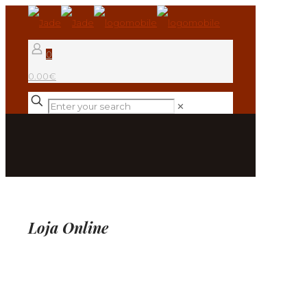
0
0.00€
✕
Loja Online