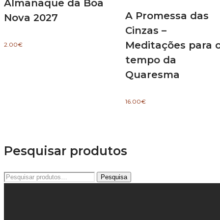
Almanaque da Boa
A Promessa das
Nova 2027
Cinzas –
Meditações para 
2.00
€
tempo da
Quaresma
16.00
€
Pesquisar produtos
Pesquisar
Pesquisa
por: