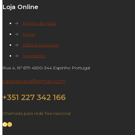
Loja Online
→
Artigos de Natal
→
Livros
→
Ofertas Especiais
→
Newsletter
Rua 4, Nº 679 4500-344 Espinho Portugal
casadacera@gmail.com
+351 227 342 166
Chamada para rede fixa nacional
Facebook
Instagram