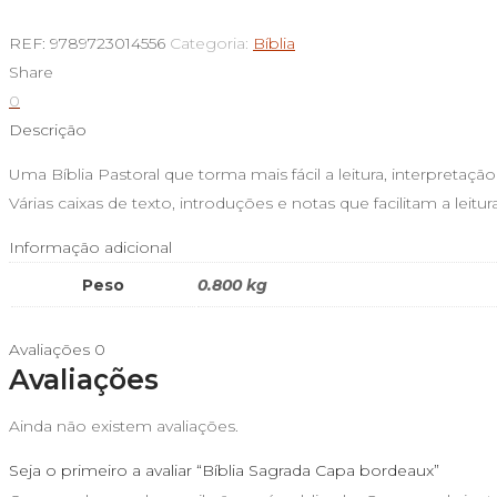
de
Bíblia
REF:
9789723014556
Categoria:
Bíblia
Sagrada
Share
Capa
0
bordeaux
Descrição
Uma Bíblia Pastoral que torma mais fácil a leitura, interpretação
Várias caixas de texto, introduções e notas que facilitam a leitu
Informação adicional
Peso
0.800 kg
Avaliações
0
Avaliações
Ainda não existem avaliações.
Seja o primeiro a avaliar “Bíblia Sagrada Capa bordeaux”