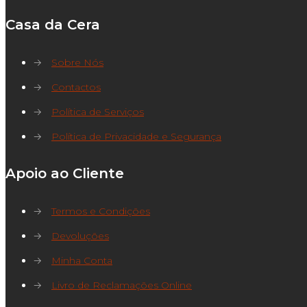
Casa da Cera
→
Sobre Nós
→
Contactos
→
Política de Serviços
→
Política de Privacidade e Segurança
Apoio ao Cliente
→
Termos e Condições
→
Devoluções
→
Minha Conta
→
Livro de Reclamações Online