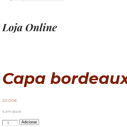
Loja Online
Capa bordeau
20.00
€
4 em stock
Quantidade
Adicionar