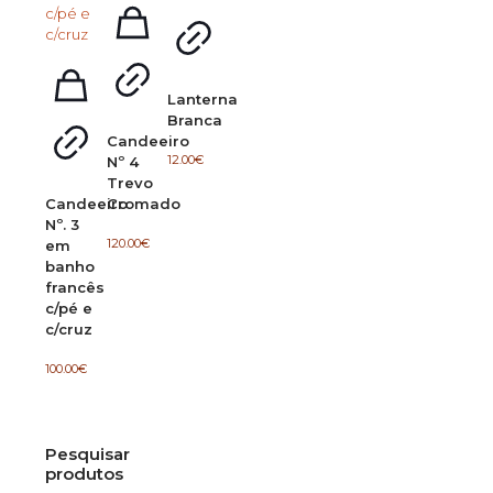
Lanterna
Branca
Candeeiro
12.00
€
Nº 4
Trevo
Candeeiro
Cromado
Nº. 3
120.00
€
em
banho
francês
c/pé e
c/cruz
100.00
€
Pesquisar
produtos