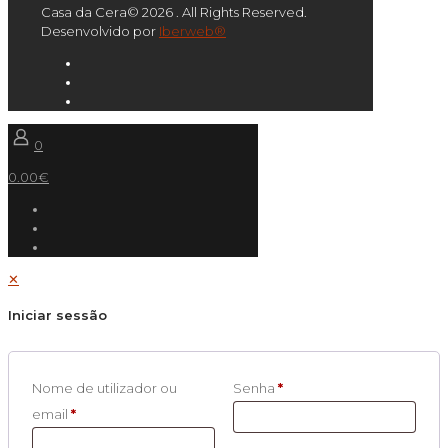
Casa da Cera© 2026 . All Rights Reserved.
Desenvolvido por
Iberweb®
0
0.00€
✕
Iniciar sessão
Nome de utilizador ou
Senha
*
email
*