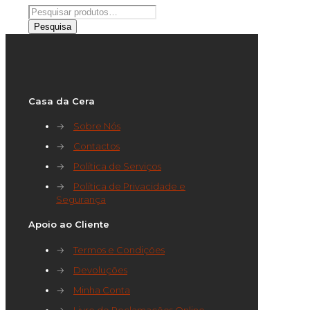
Pesquisar
por:
Pesquisa
Casa da Cera
→
Sobre Nós
→
Contactos
→
Política de Serviços
→
Política de Privacidade e
Segurança
Apoio ao Cliente
→
Termos e Condições
→
Devoluções
→
Minha Conta
→
Livro de Reclamações Online