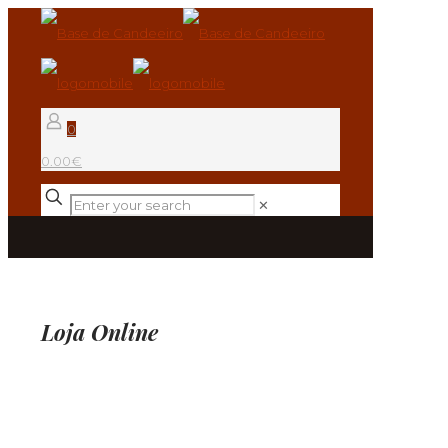
0
0.00€
✕
Loja Online