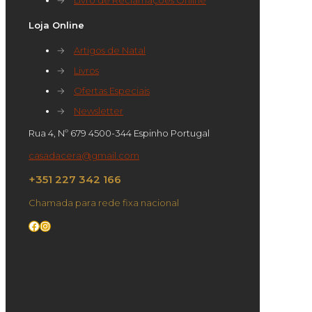
Loja Online
→
Artigos de Natal
→
Livros
→
Ofertas Especiais
→
Newsletter
Rua 4, Nº 679 4500-344 Espinho Portugal
casadacera@gmail.com
+351 227 342 166
Chamada para rede fixa nacional
Facebook
Instagram