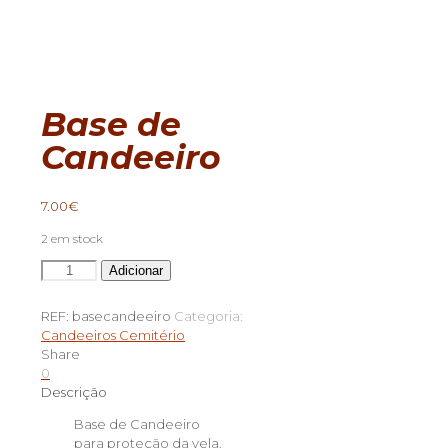
Base de
Candeeiro
7.00
€
2 em stock
Quantidade
Adicionar
de
Base
REF:
basecandeeiro
Categoria:
de
Candeeiros Cemitério
Candeeiro
Share
0
Descrição
Base de Candeeiro
para proteção da vela.