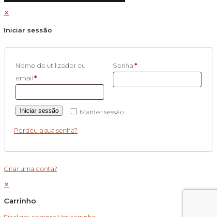
✕
Iniciar sessão
Nome de utilizador ou
Senha
*
email
*
Iniciar sessão
Manter sessão
Perdeu a sua senha?
Criar uma conta?
✕
Carrinho
Finalizar compra
Ver carrinho