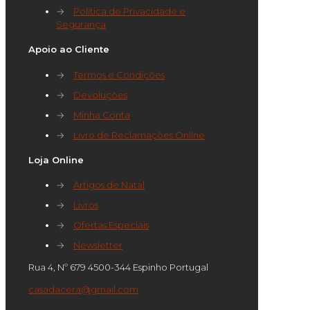
→
Política de Privacidade e
Segurança
Apoio ao Cliente
→
Termos e Condições
→
Devoluções
→
Minha Conta
→
Livro de Reclamações Online
Loja Online
→
Artigos de Natal
→
Livros
→
Ofertas Especiais
→
Newsletter
Rua 4, Nº 679 4500-344 Espinho Portugal
casadacera@gmail.com