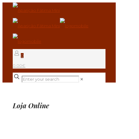
0
0.00€
✕
Loja Online