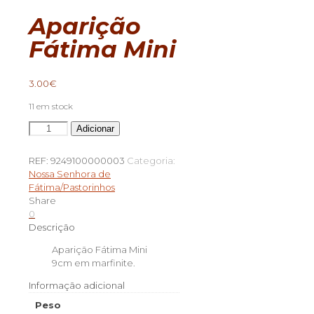
Aparição
Fátima Mini
3.00
€
11 em stock
Quantidade
Adicionar
de
Aparição
REF:
9249100000003
Categoria:
Fátima
Nossa Senhora de
Mini
Fátima/Pastorinhos
Share
0
Descrição
Aparição Fátima Mini
9cm em marfinite.
Informação adicional
Peso