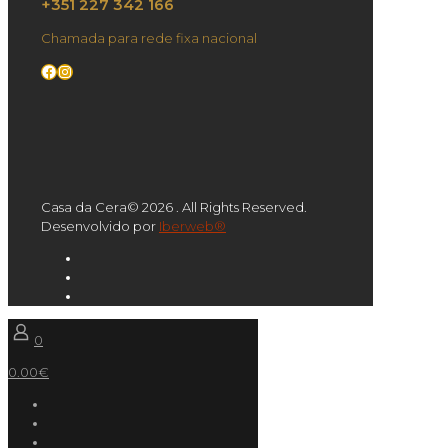
+351 227 342 166
Chamada para rede fixa nacional
Facebook
Instagram
Casa da Cera© 2026 . All Rights Reserved.
Desenvolvido por
Iberweb®
0
0.00€