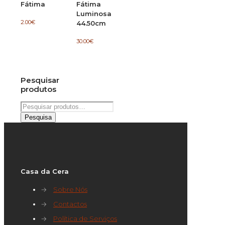
Fátima
Fátima
Luminosa
2.00
€
44.50cm
30.00
€
Pesquisar
produtos
Pesquisar
por:
Pesquisa
Casa da Cera
→
Sobre Nós
→
Contactos
→
Política de Serviços