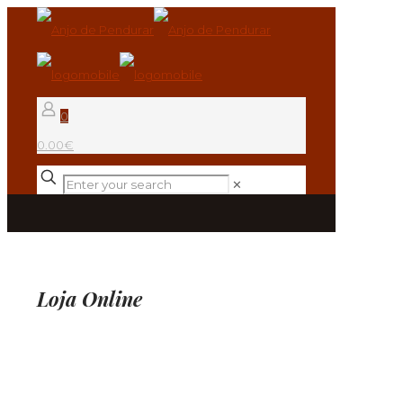
0
0.00€
✕
Loja Online