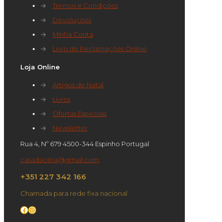
→
Termos e Condições
→
Devoluções
→
Minha Conta
→
Livro de Reclamações Online
Loja Online
→
Artigos de Natal
→
Livros
→
Ofertas Especiais
→
Newsletter
Rua 4, Nº 679 4500-344 Espinho Portugal
casadacera@gmail.com
+351 227 342 166
Chamada para rede fixa nacional
Facebook
Instagram