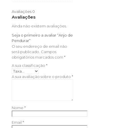
Avaliações
0
Avaliações
Ainda não existem avaliações.
Seja o primeiro a avaliar “Anjo de
Pendurar”
O seu endereço de email não
será publicado.
Campos
obrigatórios marcados com
*
A sua classificação
*
A sua avaliação sobre o produto
*
Nome
*
Email
*