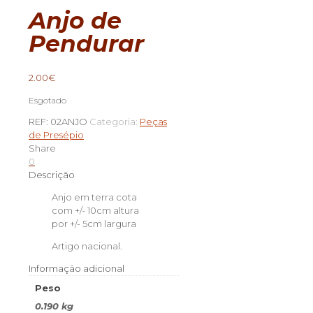
Anjo de
Pendurar
2.00
€
Esgotado
REF:
02ANJO
Categoria:
Peças
de Presépio
Share
0
Descrição
Anjo em terra cota
com +/- 10cm altura
por +/- 5cm largura
Artigo nacional.
Informação adicional
Peso
0.190 kg