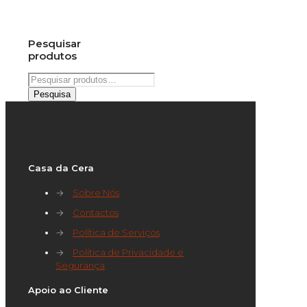
Pesquisar
produtos
Pesquisar
por:
Pesquisa
Casa da Cera
→
Sobre Nós
→
Contactos
→
Política de Serviços
→
Política de Privacidade e
Segurança
Apoio ao Cliente