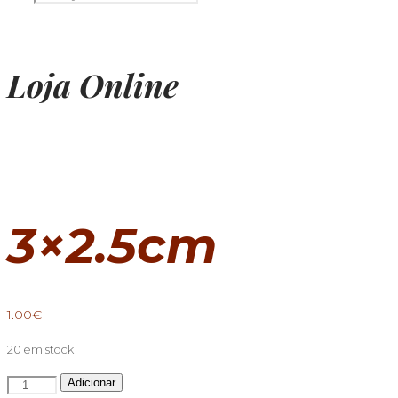
Loja Online
3×2.5cm
1.00
€
20 em stock
Quantidade
Adicionar