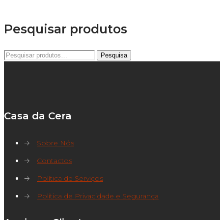
Pesquisar produtos
Pesquisar
Pesquisa
por:
Casa da Cera
→
Sobre Nós
→
Contactos
→
Política de Serviços
→
Política de Privacidade e Segurança