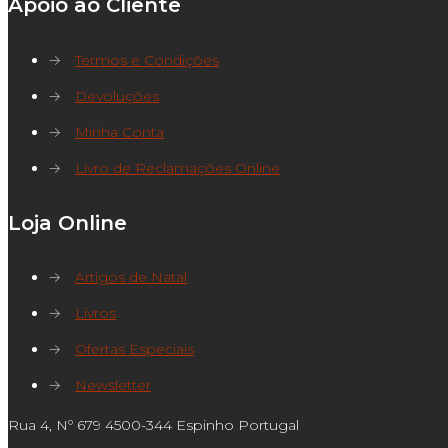
Apoio ao Cliente
→
Termos e Condições
→
Devoluções
→
Minha Conta
→
Livro de Reclamações Online
Loja Online
→
Artigos de Natal
→
Livros
→
Ofertas Especiais
→
Newsletter
Rua 4, Nº 679 4500-344 Espinho Portugal