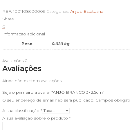
de
ANJO
REF:
1001108600009
Categorias:
Anjos
,
Estatuaria
BRANCO
Share
3x2.5cm
0
Informação adicional
Peso
0.020 kg
Avaliações
0
Avaliações
Ainda não existem avaliações.
Seja o primeiro a avaliar “ANJO BRANCO 3×2.5cm”
O seu endereço de email não será publicado.
Campos obrigat
A sua classificação
*
A sua avaliação sobre o produto
*