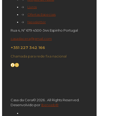
→
Livros
→
Ofertas Especiais
→
Newsletter
Rua 4, Nº 679 4500-344 Espinho Portugal
casadacera@gmail.com
+351 227 342 166
Chamada para rede fixa nacional
Facebook
Instagram
Casa da Cera© 2026 . All Rights Reserved.
Desenvolvido por
Iberweb®