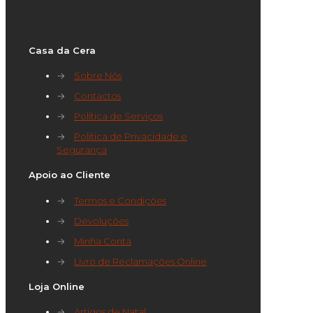
Casa da Cera
→
Sobre Nós
→
Contactos
→
Política de Serviços
→
Política de Privacidade e
Segurança
Apoio ao Cliente
→
Termos e Condições
→
Devoluções
→
Minha Conta
→
Livro de Reclamações Online
Loja Online
→
Artigos de Natal