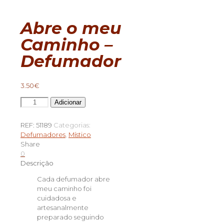
Abre o meu
Caminho –
Defumador
3.50
€
Quantidade
Adicionar
de
Abre
REF:
51189
Categorias:
o
Defumadores
,
Místico
meu
Share
Caminho
0
-
Descrição
Defumador
Cada defumador abre
meu caminho foi
cuidadosa e
artesanalmente
preparado seguindo