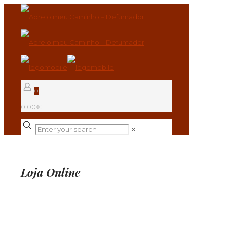
0
0.00€
✕
Loja Online