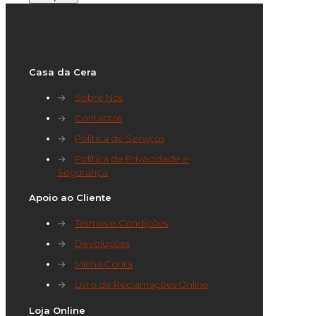
Casa da Cera
→
Sobre Nós
→
Contactos
→
Política de Serviços
→
Política de Privacidade e
Segurança
Apoio ao Cliente
→
Termos e Condições
→
Devoluções
→
Minha Conta
→
Livro de Reclamações Online
Loja Online