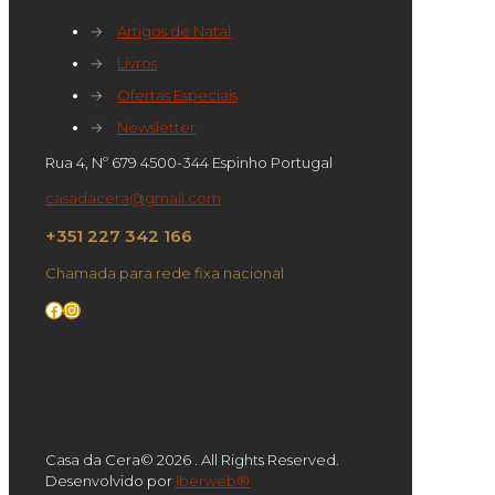
→
Artigos de Natal
→
Livros
→
Ofertas Especiais
→
Newsletter
Rua 4, Nº 679 4500-344 Espinho Portugal
casadacera@gmail.com
+351 227 342 166
Chamada para rede fixa nacional
Facebook
Instagram
Casa da Cera© 2026 . All Rights Reserved.
Desenvolvido por
Iberweb®