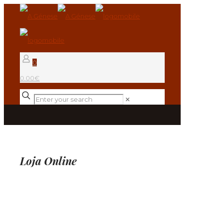
0
0.00€
✕
Loja Online