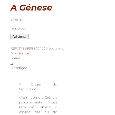
A Génese
22.00
€
1 em stock
Quantidade
Adicionar
de
A
REF:
9789898873453
Categoria:
Génese
Allan Kardec
Share
0
Descrição
A Origem do
Espiritismo.
«Assim como a Ciência
propriamente dita
tem por objeto o
estudo das leis do